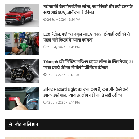
नई मारुति ब्रेजा फेसलिफ्ट लॉन्च, नए फीचर्स और टर्बो इंजन के
साथ आई SUV, जानें क्या है कीमत
26 July 2026 - 3:56 PM
E20 पेट्रोल, फ्लेक्स फ्यूल या EV कार? नई गाड़ी खरीदने से
पहले जानें किसमें है ज्यादा फायदा
23 July 2026 - 7:41 PM
Triumph की लिमिटेड एडिशन बाइक लॉन्च के लिए तैयार, 21
लाख रुपये कीमत में मिलेंगे प्रीमियम फीचर्स
16 July 2026 - 3:17 PM
जानिए Hazard Light का क्या काम है, कब और कैसे करें
इसका इस्तेमाल, ज्यादातर लोग नहीं जानते सही तरीका
12 July 2026 - 6:14 PM
खेत खलिहान