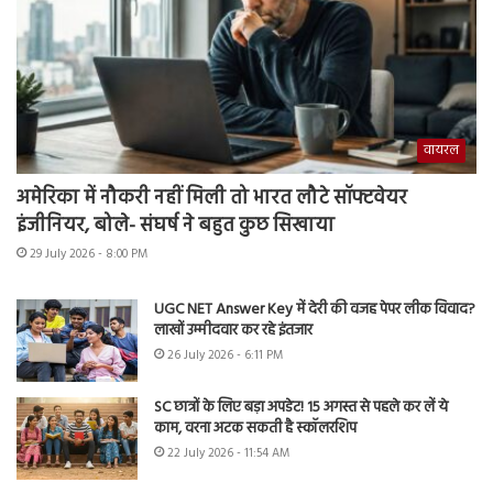
वायरल
अमेरिका में नौकरी नहीं मिली तो भारत लौटे सॉफ्टवेयर
इंजीनियर, बोले- संघर्ष ने बहुत कुछ सिखाया
29 July 2026 - 8:00 PM
UGC NET Answer Key में देरी की वजह पेपर लीक विवाद?
लाखों उम्मीदवार कर रहे इंतजार
26 July 2026 - 6:11 PM
SC छात्रों के लिए बड़ा अपडेट! 15 अगस्त से पहले कर लें ये
काम, वरना अटक सकती है स्कॉलरशिप
22 July 2026 - 11:54 AM