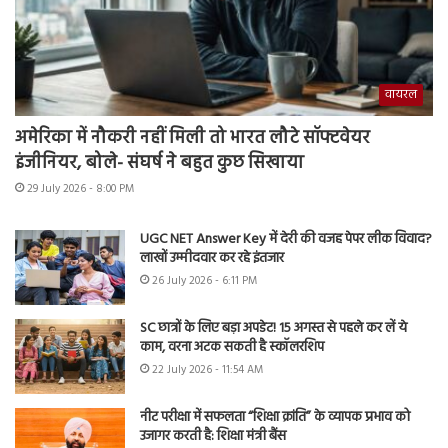
वायरल
अमेरिका में नौकरी नहीं मिली तो भारत लौटे सॉफ्टवेयर
इंजीनियर, बोले- संघर्ष ने बहुत कुछ सिखाया
29 July 2026 - 8:00 PM
UGC NET Answer Key में देरी की वजह पेपर लीक विवाद?
लाखों उम्मीदवार कर रहे इंतजार
26 July 2026 - 6:11 PM
SC छात्रों के लिए बड़ा अपडेट! 15 अगस्त से पहले कर लें ये
काम, वरना अटक सकती है स्कॉलरशिप
22 July 2026 - 11:54 AM
नीट परीक्षा में सफलता “शिक्षा क्रांति” के व्यापक प्रभाव को
उजागर करती है: शिक्षा मंत्री बैंस