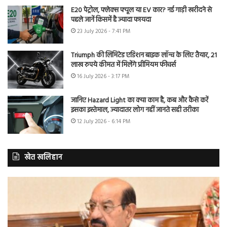
E20 पेट्रोल, फ्लेक्स फ्यूल या EV कार? नई गाड़ी खरीदने से
पहले जानें किसमें है ज्यादा फायदा
23 July 2026 - 7:41 PM
Triumph की लिमिटेड एडिशन बाइक लॉन्च के लिए तैयार, 21
लाख रुपये कीमत में मिलेंगे प्रीमियम फीचर्स
16 July 2026 - 3:17 PM
जानिए Hazard Light का क्या काम है, कब और कैसे करें
इसका इस्तेमाल, ज्यादातर लोग नहीं जानते सही तरीका
12 July 2026 - 6:14 PM
खेत खलिहान