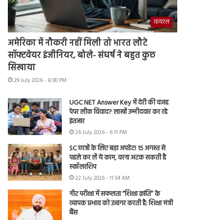
वायरल
अमेरिका में नौकरी नहीं मिली तो भारत लौटे
सॉफ्टवेयर इंजीनियर, बोले- संघर्ष ने बहुत कुछ
सिखाया
29 July 2026 - 8:00 PM
UGC NET Answer Key में देरी की वजह
पेपर लीक विवाद? लाखों उम्मीदवार कर रहे
इंतजार
26 July 2026 - 6:11 PM
SC छात्रों के लिए बड़ा अपडेट! 15 अगस्त से
पहले कर लें ये काम, वरना अटक सकती है
स्कॉलरशिप
22 July 2026 - 11:54 AM
नीट परीक्षा में सफलता “शिक्षा क्रांति” के
व्यापक प्रभाव को उजागर करती है: शिक्षा मंत्री
बैंस