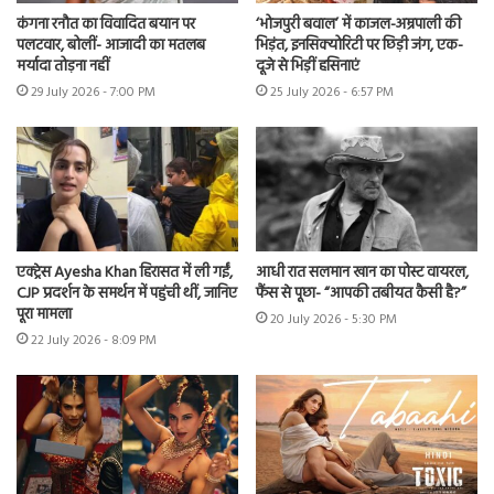
कंगना रनौत का विवादित बयान पर
‘भोजपुरी बवाल’ में काजल-अम्रपाली की
पलटवार, बोलीं- आजादी का मतलब
भिड़ंत, इनसिक्योरिटी पर छिड़ी जंग, एक-
मर्यादा तोड़ना नहीं
दूजे से भिड़ीं हसिनाएं
29 July 2026 - 7:00 PM
25 July 2026 - 6:57 PM
एक्ट्रेस Ayesha Khan हिरासत में ली गईं,
आधी रात सलमान खान का पोस्ट वायरल,
CJP प्रदर्शन के समर्थन में पहुंची थीं, जानिए
फैंस से पूछा- “आपकी तबीयत कैसी है?”
पूरा मामला
20 July 2026 - 5:30 PM
22 July 2026 - 8:09 PM