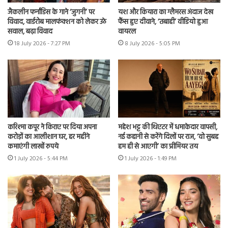
जैकलीन फर्नांडिस के गाने ‘जुगनी’ पर
यश और कियारा का ग्लैमरस अंदाज देख
विवाद, वार्डरोब मालफंक्शन को लेकर उठे
फैंस हुए दीवाने, ‘तबाही’ वीडियो हुआ
सवाल, बढ़ा विवाद
वायरल
18 July 2026 - 7:27 PM
8 July 2026 - 5:05 PM
करिश्मा कपूर ने किराए पर दिया अपना
महेश भट्ट की थिएटर में धमाकेदार वापसी,
करोड़ों का आलीशान घर, हर महीने
नई कहानी से करेंगे दिलों पर राज, ‘वो सुबह
कमाएंगी लाखों रुपये
हम ही से आएगी’ का प्रीमियर तय
1 July 2026 - 5:44 PM
1 July 2026 - 1:49 PM