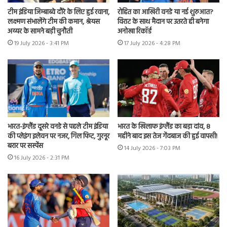
टीम इंडिया जिम्बाब्वे दौरे के लिए हुई रवाना,
रोहित का आखिरी वनडे या नई शुरुआत?
लक्ष्मण संभालेंगे टीम की कमान, श्रेयस
विराट के साथ मैदान पर उतरते ही बनेगा
अय्यर के सामने बड़ी चुनौती
अनोखा रिकॉर्ड
19 July 2026 - 3:41 PM
17 July 2026 - 4:28 PM
भारत-इंग्लैंड दूसरे वनडे से पहले टीम इंडिया
भारत के खिलाफ इंग्लैंड का बड़ा दांव, 8
की प्लेइंग इलेवन पर नजर, गिल फिट, गुरनूर
महीने बाद इस तेज गेंदबाज की हुई वापसी!
बरार पर सस्पेंस
14 July 2026 - 7:03 PM
16 July 2026 - 2:31 PM