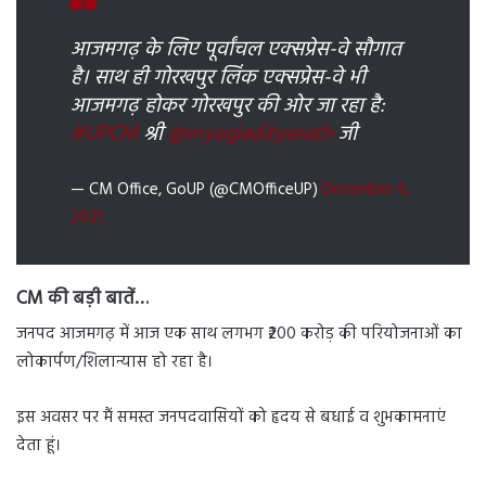
आजमगढ़ के लिए पूर्वांचल एक्सप्रेस-वे सौगात
है। साथ ही गोरखपुर लिंक एक्सप्रेस-वे भी
आजमगढ़ होकर गोरखपुर की ओर जा रहा है:
#UPCM
श्री
@myogiadityanath
जी
— CM Office, GoUP (@CMOfficeUP)
December 6,
2021
CM की बड़ी बातें…
जनपद आजमगढ़ में आज एक साथ लगभग ₹200 करोड़ की परियोजनाओं का
लोकार्पण/शिलान्यास हो रहा है।
इस अवसर पर मैं समस्त जनपदवासियों को हृदय से बधाई व शुभकामनाएं
देता हूं।