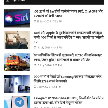
टेक्नोलॉजी
iOS 27 में नई Siri होगी पहले से ज्यादा स्मार्ट, ChatGPT और
Gemini को देगी टक्कर
25 July 2026 - 7:52 PM
Audi और Apple के पूर्व डिजाइनरों ने बनाई लग्जरी इलेक्ट्रिक
बग्गी, 100 किमी से ज्यादा की रेंज के साथ आएगी यह अनोखी
EV
19 July 2026 - 4:48 PM
रेल यात्रियों के लिए बड़ी खुशखबरी, IRCTC की नई वेबसाइट
लॉन्च, टिकट बुकिंग होगी पहले से आसान और तेज
16 July 2026 - 1:45 PM
999 रुपये में रिजर्व करें Samsung का नया फोल्डेबल फोन,
मिलेंगे 2799 रुपये के फायदे
8 July 2026 - 5:54 PM
Telegram पर सरकार का बड़ा एक्शन, फिल्में और वेब सीरीज
देखना पड़ेगा भारी, तीन दिनों में दूसरा नोटिस