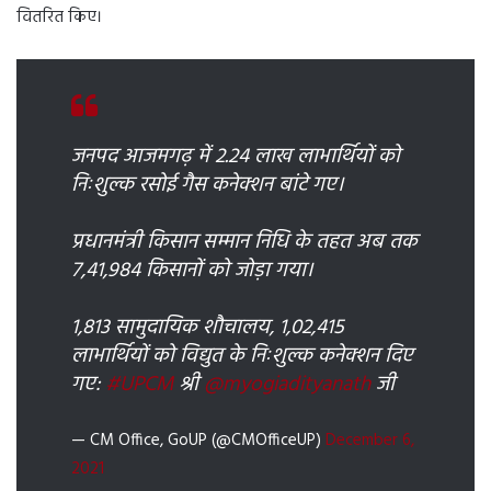
वितरित किए।
जनपद आजमगढ़ में 2.24 लाख लाभार्थियों को
निःशुल्क रसोई गैस कनेक्शन बांटे गए।
प्रधानमंत्री किसान सम्मान निधि के तहत अब तक
7,41,984 किसानों को जोड़ा गया।
1,813 सामुदायिक शौचालय, 1,02,415
लाभार्थियों को विद्युत के निःशुल्क कनेक्शन दिए
गए:
#UPCM
श्री
@myogiadityanath
जी
— CM Office, GoUP (@CMOfficeUP)
December 6,
2021