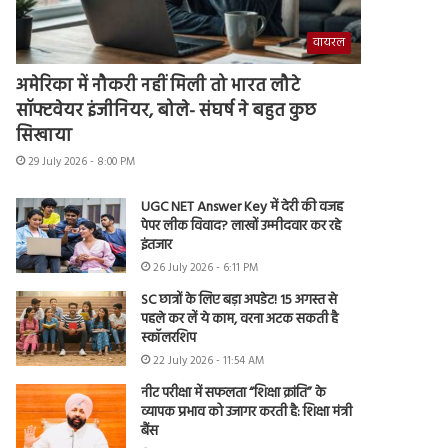
वायरल
अमेरिका में नौकरी नहीं मिली तो भारत लौटे
सॉफ्टवेयर इंजीनियर, बोले- संघर्ष ने बहुत कुछ
सिखाया
29 July 2026 - 8:00 PM
UGC NET Answer Key में देरी की वजह
पेपर लीक विवाद? लाखों उम्मीदवार कर रहे
इंतजार
26 July 2026 - 6:11 PM
SC छात्रों के लिए बड़ा अपडेट! 15 अगस्त से
पहले कर लें ये काम, वरना अटक सकती है
स्कॉलरशिप
22 July 2026 - 11:54 AM
नीट परीक्षा में सफलता “शिक्षा क्रांति” के
व्यापक प्रभाव को उजागर करती है: शिक्षा मंत्री
बैंस