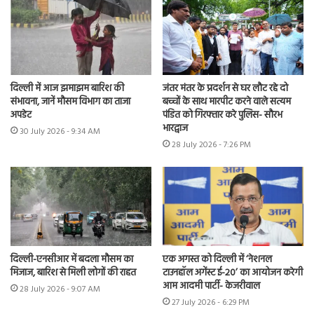
दिल्ली में आज झमाझम बारिश की
जंतर मंतर के प्रदर्शन से घर लौट रहे दो
संभावना, जानें मौसम विभाग का ताजा
बच्चों के साथ मारपीट करने वाले सत्यम
अपडेट
पंडित को गिरफ्तार करे पुलिस- सौरभ
भारद्वाज
30 July 2026 - 9:34 AM
28 July 2026 - 7:26 PM
दिल्ली-एनसीआर में बदला मौसम का
एक अगस्त को दिल्ली में ‘नेशनल
मिजाज, बारिश से मिली लोगों की राहत
टाउनहॉल अगेंस्ट ई-20’ का आयोजन करेगी
आम आदमी पार्टी- केजरीवाल
28 July 2026 - 9:07 AM
27 July 2026 - 6:29 PM