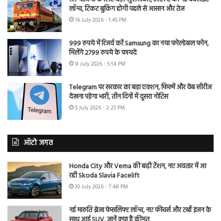
लॉन्च, टिकट बुकिंग होगी पहले से आसान और तेज
16 July 2026 - 1:45 PM
999 रुपये में रिजर्व करें Samsung का नया फोल्डेबल फोन,
मिलेंगे 2799 रुपये के फायदे
8 July 2026 - 5:54 PM
Telegram पर सरकार का बड़ा एक्शन, फिल्में और वेब सीरीज
देखना पड़ेगा भारी, तीन दिनों में दूसरा नोटिस
5 July 2026 - 2:25 PM
ऑटो जगत
Honda City और Verna की बढ़ी टेंशन, नए अवतार में आ
रही Skoda Slavia Facelift
30 July 2026 - 7:48 PM
नई मारुति ब्रेजा फेसलिफ्ट लॉन्च, नए फीचर्स और टर्बो इंजन के
साथ आई SUV, जानें क्या है कीमत