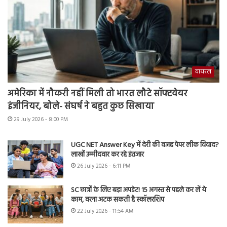
वायरल
अमेरिका में नौकरी नहीं मिली तो भारत लौटे सॉफ्टवेयर
इंजीनियर, बोले- संघर्ष ने बहुत कुछ सिखाया
29 July 2026 - 8:00 PM
UGC NET Answer Key में देरी की वजह पेपर लीक विवाद?
लाखों उम्मीदवार कर रहे इंतजार
26 July 2026 - 6:11 PM
SC छात्रों के लिए बड़ा अपडेट! 15 अगस्त से पहले कर लें ये
काम, वरना अटक सकती है स्कॉलरशिप
22 July 2026 - 11:54 AM