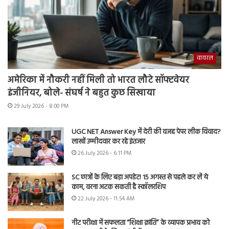
वायरल
अमेरिका में नौकरी नहीं मिली तो भारत लौटे सॉफ्टवेयर
इंजीनियर, बोले- संघर्ष ने बहुत कुछ सिखाया
29 July 2026 - 8:00 PM
UGC NET Answer Key में देरी की वजह पेपर लीक विवाद?
लाखों उम्मीदवार कर रहे इंतजार
26 July 2026 - 6:11 PM
SC छात्रों के लिए बड़ा अपडेट! 15 अगस्त से पहले कर लें ये
काम, वरना अटक सकती है स्कॉलरशिप
22 July 2026 - 11:54 AM
नीट परीक्षा में सफलता “शिक्षा क्रांति” के व्यापक प्रभाव को