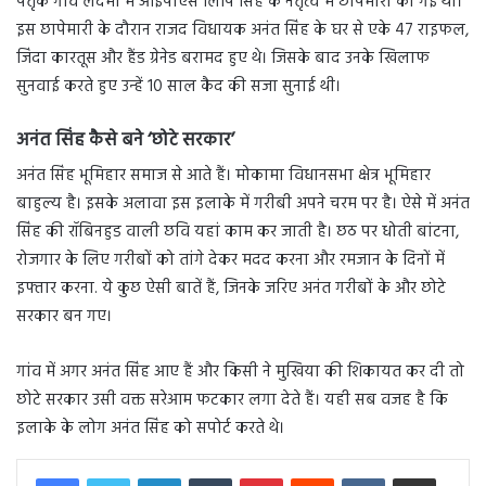
पैतृक गांव लदमा में आईपीएस लिपि सिंह के नेतृत्व में छापेमारी की गई थी।
इस छापेमारी के दौरान राजद विधायक अनंत सिंह के घर से एके 47 राइफल,
जिंदा कारतूस और हैंड ग्रेनेड बरामद हुए थे। जिसके बाद उनके खिलाफ
सुनवाई करते हुए उन्‍हें 10 साल कैद की सजा सुनाई थी।
अनंत सिंह कैसे बने ‘छोटे सरकार’
अनंत सिंह भूमिहार समाज से आते हैं। मोकामा विधानसभा क्षेत्र भूमिहार
बाहुल्य है। इसके अलावा इस इलाके में गरीबी अपने चरम पर है। ऐसे में अनंत
सिंह की रॉबिनहुड वाली छवि यहां काम कर जाती है। छठ पर धोती बांटना,
रोजगार के लिए गरीबों को तांगे देकर मदद करना और रमजान के दिनों में
इफ्तार करना. ये कुछ ऐसी बातें हैं, जिनके जरिए अनंत गरीबों के और छोटे
सरकार बन गए।
गांव में अगर अनंत सिंह आए हैं और किसी ने मुखिया की शिकायत कर दी तो
छोटे सरकार उसी वक्त सरेआम फटकार लगा देते हैं। यही सब वजह है कि
इलाके के लोग अनंत सिंह को सपोर्ट करते थे।
LinkedIn
Tumblr
Pinterest
Reddit
VKontakte
Share via Email