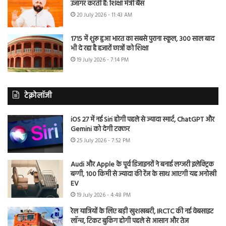
उजागर करती है: शिक्षा मंत्री बैंस
20 July 2026 - 11:43 AM
1715 में शुरू हुआ भारत का सबसे पुराना स्कूल, 300 साल बाद
भी दे रहा है हजारों छात्रों को शिक्षा
19 July 2026 - 7:14 PM
टेक्नोलॉजी
iOS 27 में नई Siri होगी पहले से ज्यादा स्मार्ट, ChatGPT और
Gemini को देगी टक्कर
25 July 2026 - 7:52 PM
Audi और Apple के पूर्व डिजाइनरों ने बनाई लग्जरी इलेक्ट्रिक
बग्गी, 100 किमी से ज्यादा की रेंज के साथ आएगी यह अनोखी
EV
19 July 2026 - 4:48 PM
रेल यात्रियों के लिए बड़ी खुशखबरी, IRCTC की नई वेबसाइट
लॉन्च, टिकट बुकिंग होगी पहले से आसान और तेज