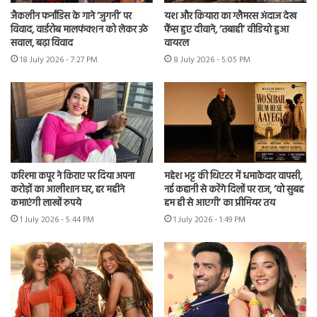
जैकलीन फर्नांडिस के गाने ‘जुगनी’ पर
यश और कियारा का ग्लैमरस अंदाज देख
विवाद, वार्डरोब मालफंक्शन को लेकर उठे
फैंस हुए दीवाने, ‘तबाही’ वीडियो हुआ
सवाल, बढ़ा विवाद
वायरल
18 July 2026 - 7:27 PM
8 July 2026 - 5:05 PM
करिश्मा कपूर ने किराए पर दिया अपना
महेश भट्ट की थिएटर में धमाकेदार वापसी,
करोड़ों का आलीशान घर, हर महीने
नई कहानी से करेंगे दिलों पर राज, ‘वो सुबह
कमाएंगी लाखों रुपये
हम ही से आएगी’ का प्रीमियर तय
1 July 2026 - 5:44 PM
1 July 2026 - 1:49 PM