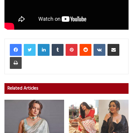
LinkedIn
Tumblr
Pinterest
Reddit
VKontakte
Share via Email
Print
Related Articles