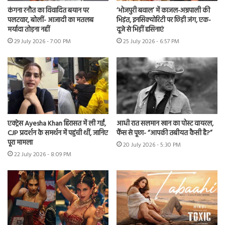
कंगना रनौत का विवादित बयान पर
‘भोजपुरी बवाल’ में काजल-अम्रपाली की
पलटवार, बोलीं- आजादी का मतलब
भिड़ंत, इनसिक्योरिटी पर छिड़ी जंग, एक-
मर्यादा तोड़ना नहीं
दूजे से भिड़ीं हसिनाएं
29 July 2026 - 7:00 PM
25 July 2026 - 6:57 PM
एक्ट्रेस Ayesha Khan हिरासत में ली गईं,
आधी रात सलमान खान का पोस्ट वायरल,
CJP प्रदर्शन के समर्थन में पहुंची थीं, जानिए
फैंस से पूछा- “आपकी तबीयत कैसी है?”
पूरा मामला
20 July 2026 - 5:30 PM
22 July 2026 - 8:09 PM