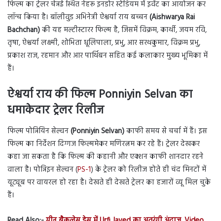
फिल्म का ट्रेलर चेन्नई स्थित नेहरू इनडोर स्टेडियम में इवेंट का आयोजन कर
लॉन्च किया है। बॉलीवुड अभिनेत्री ऐश्वर्या राय बच्चन
(Aishwarya Rai
Bachchan)
की यह मल्टीस्टारर फिल्म है, जिसमें विक्रम, कार्थी, जयम रवि,
तृषा, ऐश्वर्या लक्ष्मी, शोभिता धूलिपाला, प्रभु, आर सरथकुमार, विक्रम प्रभु,
प्रकाश राज, रहमान और आर पार्थिबन सहित कई कलाकार मुख्य भूमिका में
हैं।
ऐश्वर्या राय की फिल्म Ponniyin Selvan का
धमाकेदार ट्रेलर रिलीज
फिल्म पोन्नियिन सेल्वन
(Ponniyin Selvan)
काफी समय से चर्चा में हैं। इस
फिल्म का निर्देशन दिग्गज फिल्ममेकर मणिरत्नम कर रहे हैं। ट्रेलर देखकर
कहा जा सकता है कि फिल्म की कहानी और एक्शन काफी शानदार रहने
वाला है। पोन्निइन सेल्वन (
PS-1
) के ट्रेलर को रिलीज होते ही चंद मिनटों में
यूट्यूब पर वायरल हो रहा है। देखते ही देखते ट्रेलर का हजारों व्यू मिल चुके
हैं।
Read Also:-
ग्रीन बैकलेस ड्रेस में Urfi Javed का अतरंगी अंदाज, Video