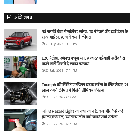
ऑटो जगत
नई मारुति ब्रेजा फेसलिफ्ट लॉन्च, नए फीचर्स और टर्बो इंजन के
साथ आई SUV, जानें क्या है कीमत
26 July 2026 - 3:56 PM
E20 पेट्रोल, फ्लेक्स फ्यूल या EV कार? नई गाड़ी खरीदने से
पहले जानें किसमें है ज्यादा फायदा
23 July 2026 - 7:41 PM
Triumph की लिमिटेड एडिशन बाइक लॉन्च के लिए तैयार, 21
लाख रुपये कीमत में मिलेंगे प्रीमियम फीचर्स
16 July 2026 - 3:17 PM
जानिए Hazard Light का क्या काम है, कब और कैसे करें
इसका इस्तेमाल, ज्यादातर लोग नहीं जानते सही तरीका
12 July 2026 - 6:14 PM