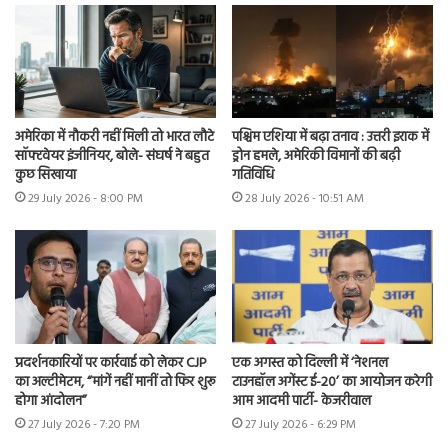
अमेरिका में नौकरी नहीं मिली तो भारत लौटे
पश्चिम एशिया में बढ़ा तनाव : उत्तरी इराक में
सॉफ्टवेयर इंजीनियर, बोले- संघर्ष ने बहुत
ड्रोन हमले, अमेरिकी विमानों की बढ़ी
कुछ सिखाया
गतिविधि
29 July 2026 - 8:00 PM
28 July 2026 - 10:51 AM
प्रदर्शनकारियों पर कार्रवाई को लेकर CJP
एक अगस्त को दिल्ली में ‘नेशनल
का अल्टीमेटम, “मांगें नहीं मानीं तो फिर शुरू
टाउनहॉल अगेंस्ट ई-20’ का आयोजन करेगी
होगा आंदोलन”
आम आदमी पार्टी- केजरीवाल
27 July 2026 - 7:20 PM
27 July 2026 - 6:29 PM