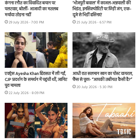
कंगना रनौत का विवादित बयान पर
‘भोजपुरी बवाल’ में काजल-अम्रपाली की
पलटवार, बोलीं- आजादी का मतलब
भिड़ंत, इनसिक्योरिटी पर छिड़ी जंग, एक-
मर्यादा तोड़ना नहीं
दूजे से भिड़ीं हसिनाएं
29 July 2026 - 7:00 PM
25 July 2026 - 6:57 PM
एक्ट्रेस Ayesha Khan हिरासत में ली गईं,
आधी रात सलमान खान का पोस्ट वायरल,
CJP प्रदर्शन के समर्थन में पहुंची थीं, जानिए
फैंस से पूछा- “आपकी तबीयत कैसी है?”
पूरा मामला
20 July 2026 - 5:30 PM
22 July 2026 - 8:09 PM