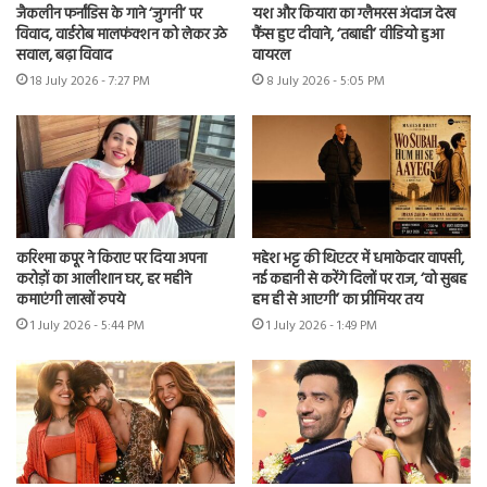
जैकलीन फर्नांडिस के गाने ‘जुगनी’ पर
यश और कियारा का ग्लैमरस अंदाज देख
विवाद, वार्डरोब मालफंक्शन को लेकर उठे
फैंस हुए दीवाने, ‘तबाही’ वीडियो हुआ
सवाल, बढ़ा विवाद
वायरल
18 July 2026 - 7:27 PM
8 July 2026 - 5:05 PM
करिश्मा कपूर ने किराए पर दिया अपना
महेश भट्ट की थिएटर में धमाकेदार वापसी,
करोड़ों का आलीशान घर, हर महीने
नई कहानी से करेंगे दिलों पर राज, ‘वो सुबह
कमाएंगी लाखों रुपये
हम ही से आएगी’ का प्रीमियर तय
1 July 2026 - 5:44 PM
1 July 2026 - 1:49 PM