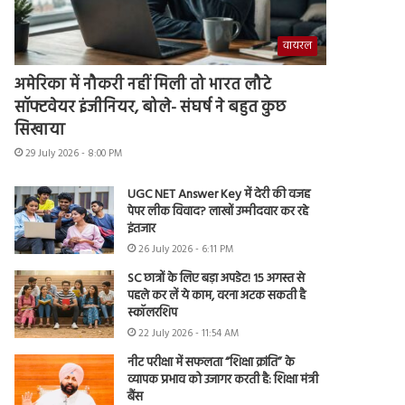
वायरल
अमेरिका में नौकरी नहीं मिली तो भारत लौटे
सॉफ्टवेयर इंजीनियर, बोले- संघर्ष ने बहुत कुछ
सिखाया
29 July 2026 - 8:00 PM
UGC NET Answer Key में देरी की वजह
पेपर लीक विवाद? लाखों उम्मीदवार कर रहे
इंतजार
26 July 2026 - 6:11 PM
SC छात्रों के लिए बड़ा अपडेट! 15 अगस्त से
पहले कर लें ये काम, वरना अटक सकती है
स्कॉलरशिप
22 July 2026 - 11:54 AM
नीट परीक्षा में सफलता “शिक्षा क्रांति” के
व्यापक प्रभाव को उजागर करती है: शिक्षा मंत्री
बैंस