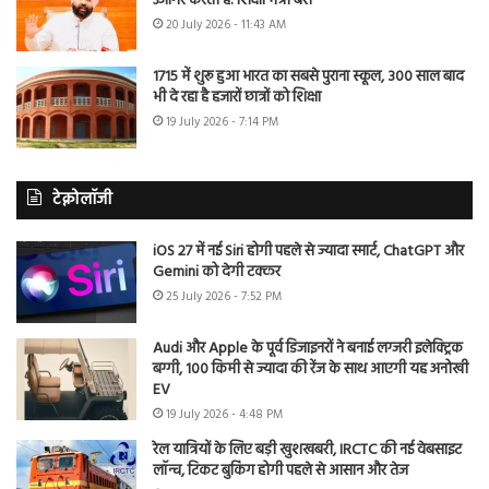
उजागर करती है: शिक्षा मंत्री बैंस
20 July 2026 - 11:43 AM
1715 में शुरू हुआ भारत का सबसे पुराना स्कूल, 300 साल बाद
भी दे रहा है हजारों छात्रों को शिक्षा
19 July 2026 - 7:14 PM
टेक्नोलॉजी
iOS 27 में नई Siri होगी पहले से ज्यादा स्मार्ट, ChatGPT और
Gemini को देगी टक्कर
25 July 2026 - 7:52 PM
Audi और Apple के पूर्व डिजाइनरों ने बनाई लग्जरी इलेक्ट्रिक
बग्गी, 100 किमी से ज्यादा की रेंज के साथ आएगी यह अनोखी
EV
19 July 2026 - 4:48 PM
रेल यात्रियों के लिए बड़ी खुशखबरी, IRCTC की नई वेबसाइट
लॉन्च, टिकट बुकिंग होगी पहले से आसान और तेज