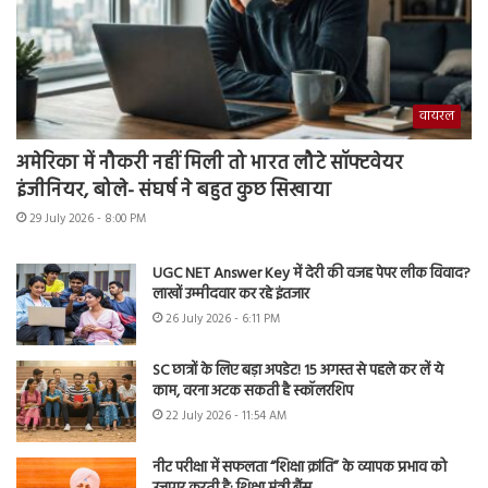
वायरल
अमेरिका में नौकरी नहीं मिली तो भारत लौटे सॉफ्टवेयर
इंजीनियर, बोले- संघर्ष ने बहुत कुछ सिखाया
29 July 2026 - 8:00 PM
UGC NET Answer Key में देरी की वजह पेपर लीक विवाद?
लाखों उम्मीदवार कर रहे इंतजार
26 July 2026 - 6:11 PM
SC छात्रों के लिए बड़ा अपडेट! 15 अगस्त से पहले कर लें ये
काम, वरना अटक सकती है स्कॉलरशिप
22 July 2026 - 11:54 AM
नीट परीक्षा में सफलता “शिक्षा क्रांति” के व्यापक प्रभाव को