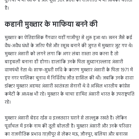
दुनिया में भी खौफ है और पूर्वी उत्तर प्रदेश की राजनीति में भी सिक्का चलता
है।
कहानी मुख्तार के माफिया बनने की
मुख़्तार का ऐतिहासिक गैंगवार यहीं गाजीपुर से शुरू हुआ था। खनन जैसे कई
वैध-अवैध धंधों के जरिए पैसे और रसूख बनाने की जुगत में मुख्तार जुट गए थे।
मुख्तार अंसारी को लगने लगा कि अगर लंबा रास्ता तय करना है तो
बाहुबली बनाना ही होगा। हालांकि उनके पिता सुब्हानउल्लाह अंसारी
वामपंथी नेता थे। साफ-सुधरी छवि के कारण मुख्तार अंसारी के पिता 1971 में
हुए नगर पालिका चुनाव में निर्विरोध जीत हासिल की थी। जबकि उनके दादा
डॉक्टर मुख्तार अहमद अंसारी स्वतंत्रता सेनानी थे वे अखिल भारतीय कांग्रेस
कमेटी के अध्यक्ष भी रहे। मुख्तार के चाचा हामिद अंसारी भारत के उपराष्ट्रपति
रहे।
मुख्तार अंसारी बेहद रईस व इज्जतदार घराने से ताल्लुक रखते हैं। लेकिन
पूर्वांचल में इनके नाम की तूती बोलती है। मुख़्तार अंसारी और उनके परिवार
का राजनीतिक प्रभाव ग़ाज़ीपुर से लेकर मऊ, जौनपुर, बलिया और बनारस