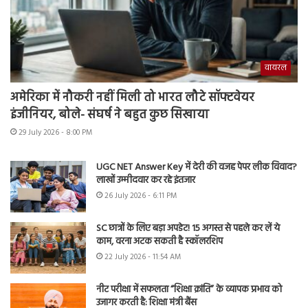
वायरल
अमेरिका में नौकरी नहीं मिली तो भारत लौटे सॉफ्टवेयर
इंजीनियर, बोले- संघर्ष ने बहुत कुछ सिखाया
29 July 2026 - 8:00 PM
UGC NET Answer Key में देरी की वजह पेपर लीक विवाद?
लाखों उम्मीदवार कर रहे इंतजार
26 July 2026 - 6:11 PM
SC छात्रों के लिए बड़ा अपडेट! 15 अगस्त से पहले कर लें ये
काम, वरना अटक सकती है स्कॉलरशिप
22 July 2026 - 11:54 AM
नीट परीक्षा में सफलता “शिक्षा क्रांति” के व्यापक प्रभाव को
उजागर करती है: शिक्षा मंत्री बैंस