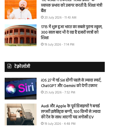
नीट परीक्षा में सफलता “शिक्षा क्रांति” के
व्यापक प्रभाव को उजागर करती है: शिक्षा मंत्री
बैंस
20 July 2026 - 11:43 AM
1715 में शुरू हुआ भारत का सबसे पुराना स्कूल,
300 साल बाद भी दे रहा है हजारों छात्रों को
शिक्षा
19 July 2026 - 7:14 PM
टेक्नोलॉजी
iOS 27 में नई Siri होगी पहले से ज्यादा स्मार्ट,
ChatGPT और Gemini को देगी टक्कर
25 July 2026 - 7:52 PM
Audi और Apple के पूर्व डिजाइनरों ने बनाई
लग्जरी इलेक्ट्रिक बग्गी, 100 किमी से ज्यादा
की रेंज के साथ आएगी यह अनोखी EV
19 July 2026 - 4:48 PM