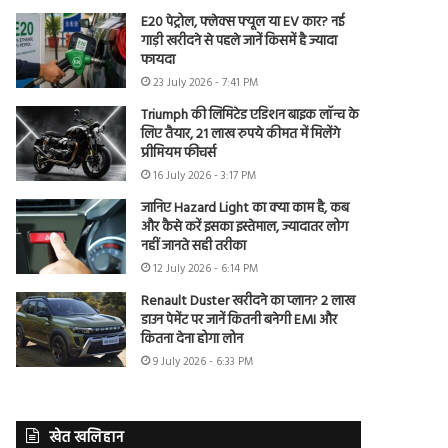
E20 पेट्रोल, फ्लेक्स फ्यूल या EV कार? नई
गाड़ी खरीदने से पहले जानें किसमें है ज्यादा
फायदा
23 July 2026 - 7:41 PM
Triumph की लिमिटेड एडिशन बाइक लॉन्च के
लिए तैयार, 21 लाख रुपये कीमत में मिलेंगे
प्रीमियम फीचर्स
16 July 2026 - 3:17 PM
जानिए Hazard Light का क्या काम है, कब
और कैसे करें इसका इस्तेमाल, ज्यादातर लोग
नहीं जानते सही तरीका
12 July 2026 - 6:14 PM
Renault Duster खरीदने का प्लान? 2 लाख
डाउन पेमेंट पर जानें कितनी बनेगी EMI और
कितना देना होगा लोन
9 July 2026 - 6:33 PM
खेत खलिहान