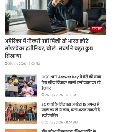
वायरल
अमेरिका में नौकरी नहीं मिली तो भारत लौटे
सॉफ्टवेयर इंजीनियर, बोले- संघर्ष ने बहुत कुछ
सिखाया
29 July 2026 - 8:00 PM
UGC NET Answer Key में देरी की वजह
पेपर लीक विवाद? लाखों उम्मीदवार कर रहे
इंतजार
26 July 2026 - 6:11 PM
SC छात्रों के लिए बड़ा अपडेट! 15 अगस्त से
पहले कर लें ये काम, वरना अटक सकती है
स्कॉलरशिप
22 July 2026 - 11:54 AM