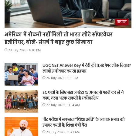
वायरल
अमेरिका में नौकरी नहीं मिली तो भारत लौटे सॉफ्टवेयर
इंजीनियर, बोले- संघर्ष ने बहुत कुछ सिखाया
29 July 2026 - 8:00 PM
UGC NET Answer Key में देरी की वजह पेपर लीक विवाद?
लाखों उम्मीदवार कर रहे इंतजार
26 July 2026 - 6:11 PM
SC छात्रों के लिए बड़ा अपडेट! 15 अगस्त से पहले कर लें ये
काम, वरना अटक सकती है स्कॉलरशिप
22 July 2026 - 11:54 AM
नीट परीक्षा में सफलता “शिक्षा क्रांति” के व्यापक प्रभाव को
उजागर करती है: शिक्षा मंत्री बैंस
20 July 2026 - 11:43 AM