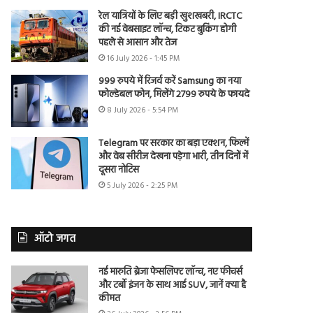
रेल यात्रियों के लिए बड़ी खुशखबरी, IRCTC
की नई वेबसाइट लॉन्च, टिकट बुकिंग होगी
पहले से आसान और तेज
16 July 2026 - 1:45 PM
999 रुपये में रिजर्व करें Samsung का नया
फोल्डेबल फोन, मिलेंगे 2799 रुपये के फायदे
8 July 2026 - 5:54 PM
Telegram पर सरकार का बड़ा एक्शन, फिल्में
और वेब सीरीज देखना पड़ेगा भारी, तीन दिनों में
दूसरा नोटिस
5 July 2026 - 2:25 PM
ऑटो जगत
नई मारुति ब्रेजा फेसलिफ्ट लॉन्च, नए फीचर्स
और टर्बो इंजन के साथ आई SUV, जानें क्या है
कीमत