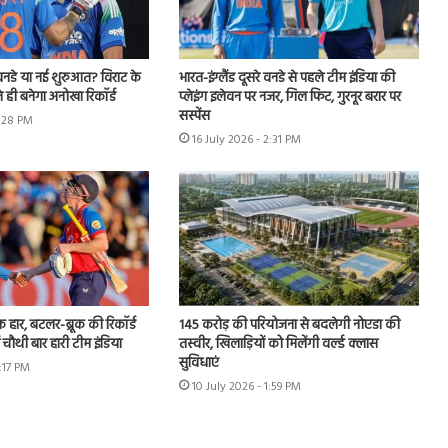
नडे या नई शुरुआत? विराट के
भारत-इंग्लैंड दूसरे वनडे से पहले टीम इंडिया की
 ही बनेगा अनोखा रिकॉर्ड
प्लेइंग इलेवन पर नजर, गिल फिट, गुरनूर बरार पर
सस्पेंस
4:28 PM
16 July 2026 - 2:31 PM
हार, बटलर-ब्रूक की रिकॉर्ड
145 करोड़ की परियोजना से बदलेगी नोएडा की
ं चौथी बार हारी टीम इंडिया
तस्वीर, खिलाड़ियों को मिलेंगी वर्ल्ड क्लास
सुविधाएं
3:17 PM
10 July 2026 - 1:59 PM