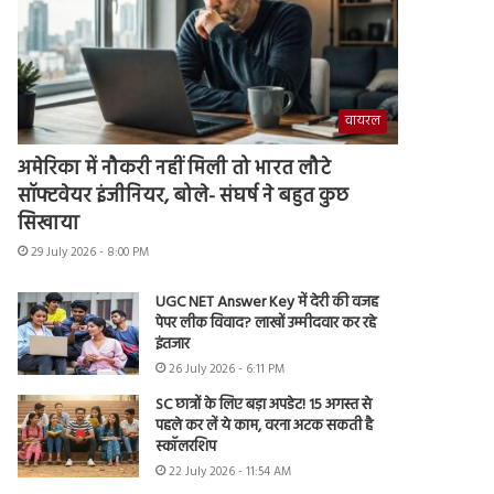
वायरल
अमेरिका में नौकरी नहीं मिली तो भारत लौटे
सॉफ्टवेयर इंजीनियर, बोले- संघर्ष ने बहुत कुछ
सिखाया
29 July 2026 - 8:00 PM
UGC NET Answer Key में देरी की वजह
पेपर लीक विवाद? लाखों उम्मीदवार कर रहे
इंतजार
26 July 2026 - 6:11 PM
SC छात्रों के लिए बड़ा अपडेट! 15 अगस्त से
पहले कर लें ये काम, वरना अटक सकती है
स्कॉलरशिप
22 July 2026 - 11:54 AM