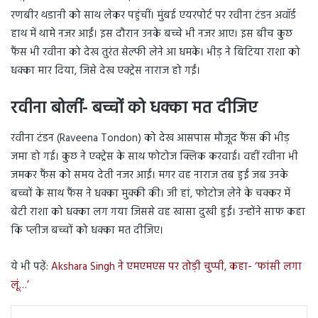
रणबीर थडानी को साथ लेकर पहुंचीं। मुंबई एयरपोर्ट पर रवीना टंडन अवॉर्ड
हाथ में थामे नजर आईं। इस दौरान उनके बच्चे भी नजर आए। इस बीच कुछ
फैंस भी रवीना को देख तुरंत सेल्फी लेने आ धमके। भीड़ ने बिटिया राशा को
धक्का मार दिया, जिसे देख एक्ट्रेस नाराज हो गईं।
रवीना बोलीं- बच्चों को धक्का मत दीजिए
रवीना टंडन (Raveena Tondon) को देख आसपास मौजूद फैंस की भीड़
जमा हो गई। कुछ ने एक्ट्रेस के साथ फोटोज क्लिक करवाई। वहीं रवीना भी
जमकर फैंस को समय देती नजर आईं। मगर वह नाराज तब हुईं जब उनके
बच्चों के साथ फैंस ने धक्का मुक्की की। जी हां, फोटोज लेने के चक्कर में
बेटी राशा को धक्का लग गया जिससे वह खासा दुखी हुईं। उन्होंने साफ कहा
कि प्लीज बच्चों को धक्का मत दीजिए।
ये भी पढ़ें:
Akshara Singh ने एमएमएस पर तोड़ी चुप्पी, कहा- ‘फांसी लगा
लूं…’
LinkedIn
Tumblr
Pinterest
Reddit
VKontakte
Share via Email