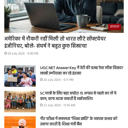
वायरल
अमेरिका में नौकरी नहीं मिली तो भारत लौटे सॉफ्टवेयर
इंजीनियर, बोले- संघर्ष ने बहुत कुछ सिखाया
29 July 2026 - 8:00 PM
UGC NET Answer Key में देरी की वजह पेपर लीक विवाद?
लाखों उम्मीदवार कर रहे इंतजार
26 July 2026 - 6:11 PM
SC छात्रों के लिए बड़ा अपडेट! 15 अगस्त से पहले कर लें ये
काम, वरना अटक सकती है स्कॉलरशिप
22 July 2026 - 11:54 AM
नीट परीक्षा में सफलता “शिक्षा क्रांति” के व्यापक प्रभाव को
उजागर करती है: शिक्षा मंत्री बैंस