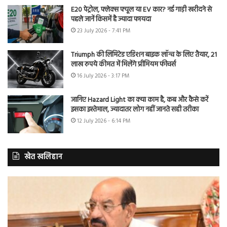
E20 पेट्रोल, फ्लेक्स फ्यूल या EV कार? नई गाड़ी खरीदने से
पहले जानें किसमें है ज्यादा फायदा
23 July 2026 - 7:41 PM
Triumph की लिमिटेड एडिशन बाइक लॉन्च के लिए तैयार, 21
लाख रुपये कीमत में मिलेंगे प्रीमियम फीचर्स
16 July 2026 - 3:17 PM
जानिए Hazard Light का क्या काम है, कब और कैसे करें
इसका इस्तेमाल, ज्यादातर लोग नहीं जानते सही तरीका
12 July 2026 - 6:14 PM
खेत खलिहान