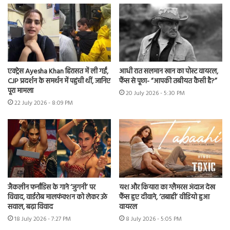
एक्ट्रेस Ayesha Khan हिरासत में ली गईं,
आधी रात सलमान खान का पोस्ट वायरल,
CJP प्रदर्शन के समर्थन में पहुंची थीं, जानिए
फैंस से पूछा- “आपकी तबीयत कैसी है?”
पूरा मामला
20 July 2026 - 5:30 PM
22 July 2026 - 8:09 PM
जैकलीन फर्नांडिस के गाने ‘जुगनी’ पर
यश और कियारा का ग्लैमरस अंदाज देख
विवाद, वार्डरोब मालफंक्शन को लेकर उठे
फैंस हुए दीवाने, ‘तबाही’ वीडियो हुआ
सवाल, बढ़ा विवाद
वायरल
18 July 2026 - 7:27 PM
8 July 2026 - 5:05 PM