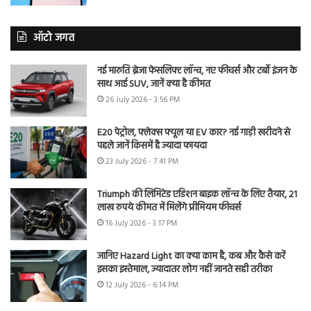
ऑटो जगत
नई मारुति ब्रेजा फेसलिफ्ट लॉन्च, नए फीचर्स और टर्बो इंजन के
साथ आई SUV, जानें क्या है कीमत
26 July 2026 - 3:56 PM
E20 पेट्रोल, फ्लेक्स फ्यूल या EV कार? नई गाड़ी खरीदने से
पहले जानें किसमें है ज्यादा फायदा
23 July 2026 - 7:41 PM
Triumph की लिमिटेड एडिशन बाइक लॉन्च के लिए तैयार, 21
लाख रुपये कीमत में मिलेंगे प्रीमियम फीचर्स
16 July 2026 - 3:17 PM
जानिए Hazard Light का क्या काम है, कब और कैसे करें
इसका इस्तेमाल, ज्यादातर लोग नहीं जानते सही तरीका
12 July 2026 - 6:14 PM