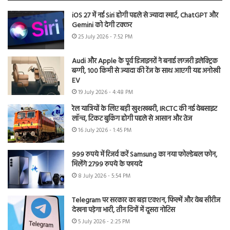
iOS 27 में नई Siri होगी पहले से ज्यादा स्मार्ट, ChatGPT और
Gemini को देगी टक्कर
25 July 2026 - 7:52 PM
Audi और Apple के पूर्व डिजाइनरों ने बनाई लग्जरी इलेक्ट्रिक
बग्गी, 100 किमी से ज्यादा की रेंज के साथ आएगी यह अनोखी
EV
19 July 2026 - 4:48 PM
रेल यात्रियों के लिए बड़ी खुशखबरी, IRCTC की नई वेबसाइट
लॉन्च, टिकट बुकिंग होगी पहले से आसान और तेज
16 July 2026 - 1:45 PM
999 रुपये में रिजर्व करें Samsung का नया फोल्डेबल फोन,
मिलेंगे 2799 रुपये के फायदे
8 July 2026 - 5:54 PM
Telegram पर सरकार का बड़ा एक्शन, फिल्में और वेब सीरीज
देखना पड़ेगा भारी, तीन दिनों में दूसरा नोटिस
5 July 2026 - 2:25 PM