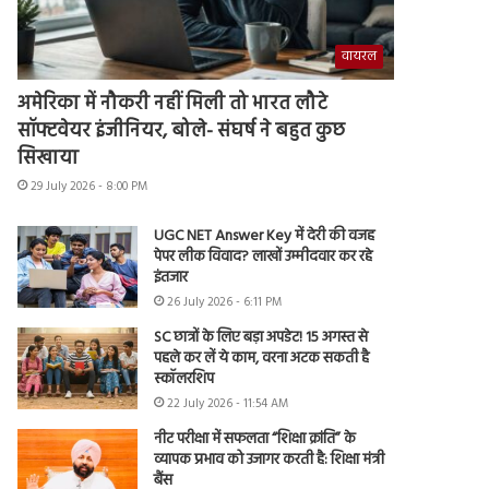
वायरल
अमेरिका में नौकरी नहीं मिली तो भारत लौटे
सॉफ्टवेयर इंजीनियर, बोले- संघर्ष ने बहुत कुछ
सिखाया
29 July 2026 - 8:00 PM
UGC NET Answer Key में देरी की वजह
पेपर लीक विवाद? लाखों उम्मीदवार कर रहे
इंतजार
26 July 2026 - 6:11 PM
SC छात्रों के लिए बड़ा अपडेट! 15 अगस्त से
पहले कर लें ये काम, वरना अटक सकती है
स्कॉलरशिप
22 July 2026 - 11:54 AM
नीट परीक्षा में सफलता “शिक्षा क्रांति” के
व्यापक प्रभाव को उजागर करती है: शिक्षा मंत्री
बैंस