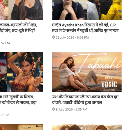
ं काजल-अम्रपाली की भिड़ंत,
एक्ट्रेस Ayesha Khan हिरासत में ली गईं, CJP
़ी जंग, एक-दूजे से भिड़ीं
प्रदर्शन के समर्थन में पहुंची थीं, जानिए पूरा मामला
22 July 2026 - 8:09 PM
6:57 PM
े गाने ‘जुगनी’ पर विवाद,
यश और कियारा का ग्लैमरस अंदाज देख फैंस हुए
न को लेकर उठे सवाल, बढ़ा
दीवाने, ‘तबाही’ वीडियो हुआ वायरल
8 July 2026 - 5:05 PM
7:27 PM