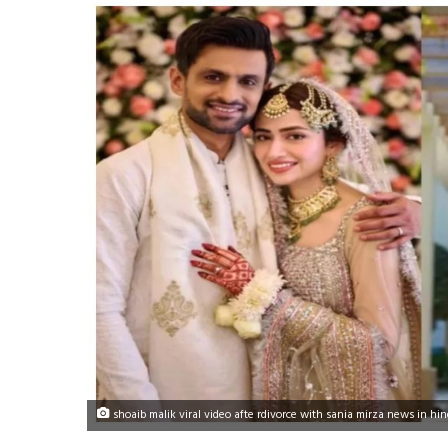
shoaib malik viral video afte rdivorce with sania mirza news in hin