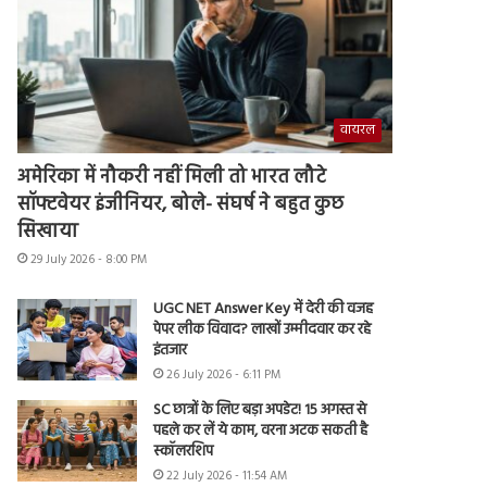
वायरल
अमेरिका में नौकरी नहीं मिली तो भारत लौटे
सॉफ्टवेयर इंजीनियर, बोले- संघर्ष ने बहुत कुछ
सिखाया
29 July 2026 - 8:00 PM
UGC NET Answer Key में देरी की वजह
पेपर लीक विवाद? लाखों उम्मीदवार कर रहे
इंतजार
26 July 2026 - 6:11 PM
SC छात्रों के लिए बड़ा अपडेट! 15 अगस्त से
पहले कर लें ये काम, वरना अटक सकती है
स्कॉलरशिप
22 July 2026 - 11:54 AM