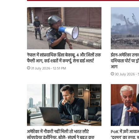
नेपाल में सांप्रदायिक हिंसा बेकाबू, 4 और जिलों तक
ईरान-अमेरिका तना
फैली आग, कई शहरों में कर्फ्यू, सेना हाई अलर्ट
दमियाता पोर्ट पर ड्
आग
31 July 2026 - 12:51 PM
30 July 2026 - 
अमेरिका में नौकरी नहीं मिली तो भारत लौटे
PoK में उठी आवाज 
सॉफ्टवेयर इंजीनियर, बोले- संघर्ष ने बहुत कुछ
‘दुश्मन’ का ठप्पा