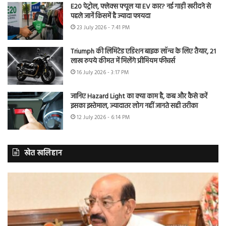
E20 पेट्रोल, फ्लेक्स फ्यूल या EV कार? नई गाड़ी खरीदने से
पहले जानें किसमें है ज्यादा फायदा
23 July 2026 - 7:41 PM
Triumph की लिमिटेड एडिशन बाइक लॉन्च के लिए तैयार, 21
लाख रुपये कीमत में मिलेंगे प्रीमियम फीचर्स
16 July 2026 - 3:17 PM
जानिए Hazard Light का क्या काम है, कब और कैसे करें
इसका इस्तेमाल, ज्यादातर लोग नहीं जानते सही तरीका
12 July 2026 - 6:14 PM
खेत खलिहान