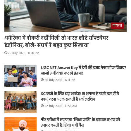
वायरल
अमेरिका में नौकरी नहीं मिली तो भारत लौटे सॉफ्टवेयर
इंजीनियर, बोले- संघर्ष ने बहुत कुछ सिखाया
29 July 2026 - 8:00 PM
UGC NET Answer Key में देरी की वजह पेपर लीक विवाद?
लाखों उम्मीदवार कर रहे इंतजार
26 July 2026 - 6:11 PM
SC छात्रों के लिए बड़ा अपडेट! 15 अगस्त से पहले कर लें ये
काम, वरना अटक सकती है स्कॉलरशिप
22 July 2026 - 11:54 AM
नीट परीक्षा में सफलता “शिक्षा क्रांति” के व्यापक प्रभाव को
उजागर करती है: शिक्षा मंत्री बैंस