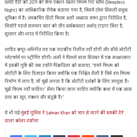
ब्लडी डैडी को 2011 की फ्रेंच एक्शन-थ्रिलर फिल्म निट ब्लैंच (Sleepless
Night) का आधिकारिक रीमेक बताया गया है, जिसमें टॉमर सिसली प्रमुख
भूमिका में हैं। अपकमिंग हिंदी फिल्म अली अब्बास जफर द्वारा निर्देशित है,
जिन्होंने पहले सलमान खान को तीन ब्लॉकबस्टर अर्थात् टाइगर ज़िंदा है,
सुल्तान और भारत में निर्देशित किया है।
शाहिद कपूर-अभिनीत यह एक नाटकीय रिलीज नहीं होगी और सीधे ओटीटी
प्लेटफॉर्म पर स्ट्रीमिंग होगी। अली ने पिछले साल सितंबर में एक साक्षात्कार
में इसकी पुष्टि की जब उन्होंने पिंकविला को बताया, “हमने फिल्म को
ओटीटी के लिए डिजाइन किया क्योंकि एक निश्चित शैली है जिसे हम फिल्म
निर्माण में लाए हैं, जो मुझे लगता है कि ओटीटी दर्शकों के लिए उपयुक्त है।
मुझे फिल्म नहीं चाहिए।” सेंसर किया जाना चाहिए क्योंकि कथा में एक खास
तरह का खून, एक्शन और बंदूकें हैं।”
ये भी पढ़े:
मुंबई पुलिस ने Salman Khan को जान से मारने की धमकी देने
वाला कॉलर दबोचा
LinkedIn
Tumblr
Pinterest
Reddit
VKontakte
Share via Email