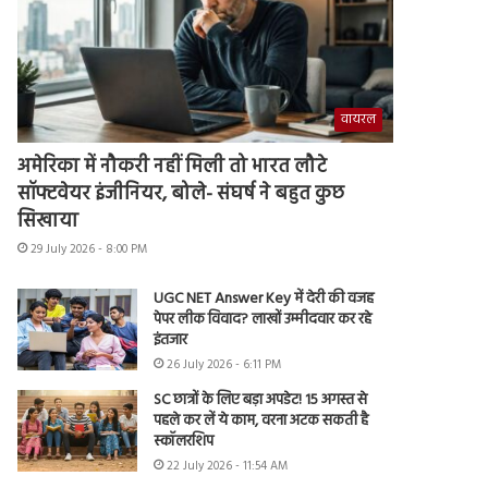
वायरल
अमेरिका में नौकरी नहीं मिली तो भारत लौटे
सॉफ्टवेयर इंजीनियर, बोले- संघर्ष ने बहुत कुछ
सिखाया
29 July 2026 - 8:00 PM
UGC NET Answer Key में देरी की वजह
पेपर लीक विवाद? लाखों उम्मीदवार कर रहे
इंतजार
26 July 2026 - 6:11 PM
SC छात्रों के लिए बड़ा अपडेट! 15 अगस्त से
पहले कर लें ये काम, वरना अटक सकती है
स्कॉलरशिप
22 July 2026 - 11:54 AM