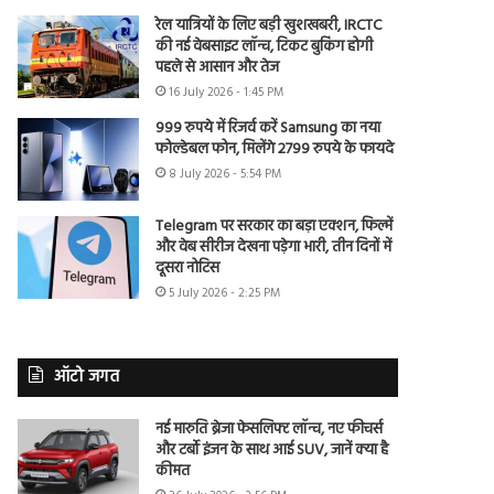
रेल यात्रियों के लिए बड़ी खुशखबरी, IRCTC
की नई वेबसाइट लॉन्च, टिकट बुकिंग होगी
पहले से आसान और तेज
16 July 2026 - 1:45 PM
999 रुपये में रिजर्व करें Samsung का नया
फोल्डेबल फोन, मिलेंगे 2799 रुपये के फायदे
8 July 2026 - 5:54 PM
Telegram पर सरकार का बड़ा एक्शन, फिल्में
और वेब सीरीज देखना पड़ेगा भारी, तीन दिनों में
दूसरा नोटिस
5 July 2026 - 2:25 PM
ऑटो जगत
नई मारुति ब्रेजा फेसलिफ्ट लॉन्च, नए फीचर्स
और टर्बो इंजन के साथ आई SUV, जानें क्या है
कीमत