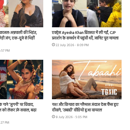
ं काजल-अम्रपाली की भिड़ंत,
एक्ट्रेस Ayesha Khan हिरासत में ली गईं, CJP
़ी जंग, एक-दूजे से भिड़ीं
प्रदर्शन के समर्थन में पहुंची थीं, जानिए पूरा मामला
22 July 2026 - 8:09 PM
6:57 PM
े गाने ‘जुगनी’ पर विवाद,
यश और कियारा का ग्लैमरस अंदाज देख फैंस हुए
न को लेकर उठे सवाल, बढ़ा
दीवाने, ‘तबाही’ वीडियो हुआ वायरल
8 July 2026 - 5:05 PM
7:27 PM