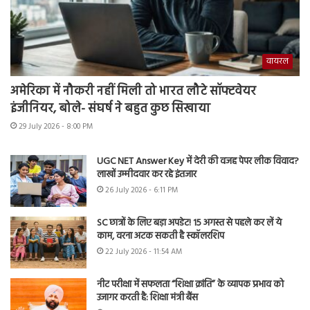
वायरल
अमेरिका में नौकरी नहीं मिली तो भारत लौटे सॉफ्टवेयर
इंजीनियर, बोले- संघर्ष ने बहुत कुछ सिखाया
29 July 2026 - 8:00 PM
UGC NET Answer Key में देरी की वजह पेपर लीक विवाद?
लाखों उम्मीदवार कर रहे इंतजार
26 July 2026 - 6:11 PM
SC छात्रों के लिए बड़ा अपडेट! 15 अगस्त से पहले कर लें ये
काम, वरना अटक सकती है स्कॉलरशिप
22 July 2026 - 11:54 AM
नीट परीक्षा में सफलता “शिक्षा क्रांति” के व्यापक प्रभाव को
उजागर करती है: शिक्षा मंत्री बैंस