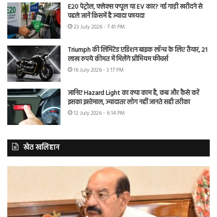
E20 पेट्रोल, फ्लेक्स फ्यूल या EV कार? नई गाड़ी खरीदने से
पहले जानें किसमें है ज्यादा फायदा
23 July 2026 - 7:41 PM
Triumph की लिमिटेड एडिशन बाइक लॉन्च के लिए तैयार, 21
लाख रुपये कीमत में मिलेंगे प्रीमियम फीचर्स
16 July 2026 - 3:17 PM
जानिए Hazard Light का क्या काम है, कब और कैसे करें
इसका इस्तेमाल, ज्यादातर लोग नहीं जानते सही तरीका
12 July 2026 - 6:14 PM
खेत खलिहान