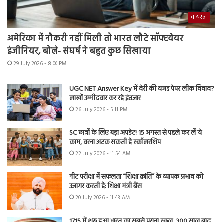
वायरल
अमेरिका में नौकरी नहीं मिली तो भारत लौटे सॉफ्टवेयर
इंजीनियर, बोले- संघर्ष ने बहुत कुछ सिखाया
29 July 2026 - 8:00 PM
UGC NET Answer Key में देरी की वजह पेपर लीक विवाद?
लाखों उम्मीदवार कर रहे इंतजार
26 July 2026 - 6:11 PM
SC छात्रों के लिए बड़ा अपडेट! 15 अगस्त से पहले कर लें ये
काम, वरना अटक सकती है स्कॉलरशिप
22 July 2026 - 11:54 AM
नीट परीक्षा में सफलता “शिक्षा क्रांति” के व्यापक प्रभाव को
उजागर करती है: शिक्षा मंत्री बैंस
20 July 2026 - 11:43 AM
1715 में शुरू हुआ भारत का सबसे पुराना स्कूल, 300 साल बाद