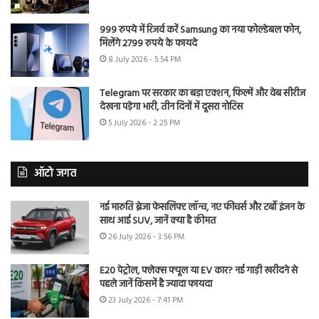
999 रुपये में रिजर्व करें Samsung का नया फोल्डेबल फोन,
मिलेंगे 2799 रुपये के फायदे
8 July 2026 - 5:54 PM
Telegram पर सरकार का बड़ा एक्शन, फिल्में और वेब सीरीज
देखना पड़ेगा भारी, तीन दिनों में दूसरा नोटिस
5 July 2026 - 2:25 PM
ऑटो जगत
नई मारुति ब्रेजा फेसलिफ्ट लॉन्च, नए फीचर्स और टर्बो इंजन के
साथ आई SUV, जानें क्या है कीमत
26 July 2026 - 3:56 PM
E20 पेट्रोल, फ्लेक्स फ्यूल या EV कार? नई गाड़ी खरीदने से
पहले जानें किसमें है ज्यादा फायदा
23 July 2026 - 7:41 PM