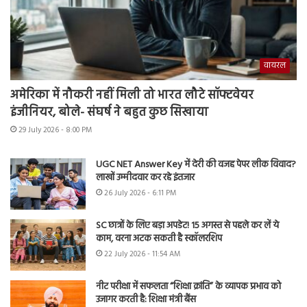
वायरल
अमेरिका में नौकरी नहीं मिली तो भारत लौटे सॉफ्टवेयर
इंजीनियर, बोले- संघर्ष ने बहुत कुछ सिखाया
29 July 2026 - 8:00 PM
UGC NET Answer Key में देरी की वजह पेपर लीक विवाद?
लाखों उम्मीदवार कर रहे इंतजार
26 July 2026 - 6:11 PM
SC छात्रों के लिए बड़ा अपडेट! 15 अगस्त से पहले कर लें ये
काम, वरना अटक सकती है स्कॉलरशिप
22 July 2026 - 11:54 AM
नीट परीक्षा में सफलता “शिक्षा क्रांति” के व्यापक प्रभाव को
उजागर करती है: शिक्षा मंत्री बैंस