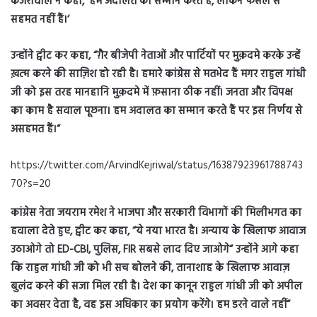
केजरीवाल ने कहा
, ‘
हम अदालत का सम्मान करते हैं
,
लेकिन फैसले से
सहमत नहीं हैं।
‘
उन्होंने ट्वीट कर कहा
, “
ग़ैर बीजेपी नेताओं और पार्टियों पर मुक़दमे करके उन्हें
ख़त्म करने की साज़िश हो रही है। हमारे कांग्रेस से मतभेद हैं मगर राहुल गांधी
जी को इस तरह मानहानि मुक़दमे में फ़साना ठीक नहीं। जनता और विपक्ष
का काम है सवाल पूछना। हम अदालत का सम्मान करते हैं पर इस निर्णय से
असहमत हैं।
“
https://twitter.com/ArvindKejriwal/status/16387923961788743
70?s=20
कांग्रेस नेता जयराम रमेश ने
भाजपा और सरकारी विभागों की मिलीभगत का
हवाला देते हुए, ट्वीट कर कहा
, “
ये नया भारत है। अन्याय के खिलाफ आवाज
उठाओगे तो
ED-CBI,
पुलिस
, FIR
सबसे लाद दिए जाओगे
“
उन्होंने आगे कहा
कि राहुल गांधी जी को भी सच बोलने की
,
तानाशाह के खिलाफ आवाज़
बुलंद करने की सजा मिल रही है। देश का कानून राहुल गांधी जी को अपील
का अवसर देता है
,
वह इस अधिकार का प्रयोग करेंगे। हम डरने वाले नहीं
“