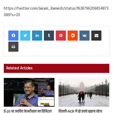
https://twitter.com/Jairam_Ramesh/status/1638796206854873
089?s=20
LinkedIn
Tumblr
Pinterest
Reddit
VKontakte
Share via Email
Print
Related Articles
ई-20 पर अरविंद केजरीवाल का डिजिटल
दिल्ली-NCR में पूरे हफ्ते सुहाना रहेगा