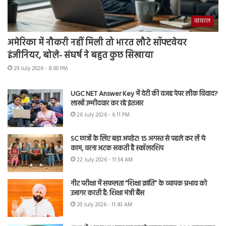
वायरल
अमेरिका में नौकरी नहीं मिली तो भारत लौटे सॉफ्टवेयर
इंजीनियर, बोले- संघर्ष ने बहुत कुछ सिखाया
29 July 2026 - 8:00 PM
UGC NET Answer Key में देरी की वजह पेपर लीक विवाद?
लाखों उम्मीदवार कर रहे इंतजार
26 July 2026 - 6:11 PM
SC छात्रों के लिए बड़ा अपडेट! 15 अगस्त से पहले कर लें ये
काम, वरना अटक सकती है स्कॉलरशिप
22 July 2026 - 11:54 AM
नीट परीक्षा में सफलता “शिक्षा क्रांति” के व्यापक प्रभाव को
उजागर करती है: शिक्षा मंत्री बैंस
20 July 2026 - 11:43 AM