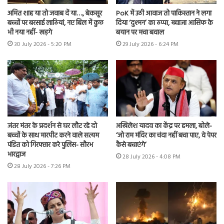
अमित शाह या तो जवाब दें या…., बेकसूर
PoK में उठी आवाज तो पाकिस्तान ने लगा
बच्चों पर बरसाई लाठियां, नए बिल में कुछ
दिया ‘दुश्मन’ का ठप्पा, ख्वाजा आसिफ के
भी नया नहीं- खड़गे
बयान पर मचा बवाल
30 July 2026 - 5:20 PM
29 July 2026 - 6:24 PM
जंतर मंतर के प्रदर्शन से घर लौट रहे दो
अखिलेश यादव का केंद्र पर हमला, बोले-
बच्चों के साथ मारपीट करने वाले सत्यम
‘जो राम मंदिर का चंदा नहीं बचा पाए, वे पेपर
पंडित को गिरफ्तार करे पुलिस- सौरभ
कैसे बचाएंगे’
भारद्वाज
28 July 2026 - 4:08 PM
28 July 2026 - 7:26 PM