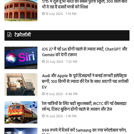
1715 में शुरू हुआ भारत का सबसे पुराना स्कूल, 300 साल बाद
भी दे रहा है हजारों छात्रों को शिक्षा
19 July 2026 - 7:14 PM
टेक्नोलॉजी
iOS 27 में नई Siri होगी पहले से ज्यादा स्मार्ट, ChatGPT और
Gemini को देगी टक्कर
25 July 2026 - 7:52 PM
Audi और Apple के पूर्व डिजाइनरों ने बनाई लग्जरी इलेक्ट्रिक
बग्गी, 100 किमी से ज्यादा की रेंज के साथ आएगी यह अनोखी
EV
19 July 2026 - 4:48 PM
रेल यात्रियों के लिए बड़ी खुशखबरी, IRCTC की नई वेबसाइट
लॉन्च, टिकट बुकिंग होगी पहले से आसान और तेज
16 July 2026 - 1:45 PM
999 रुपये में रिजर्व करें Samsung का नया फोल्डेबल फोन,