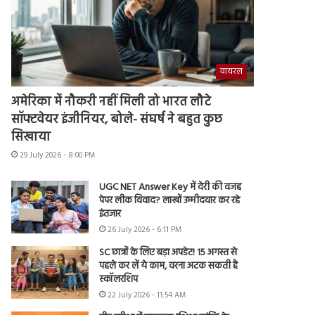
वायरल
अमेरिका में नौकरी नहीं मिली तो भारत लौटे
सॉफ्टवेयर इंजीनियर, बोले- संघर्ष ने बहुत कुछ
सिखाया
29 July 2026 - 8:00 PM
UGC NET Answer Key में देरी की वजह
पेपर लीक विवाद? लाखों उम्मीदवार कर रहे
इंतजार
26 July 2026 - 6:11 PM
SC छात्रों के लिए बड़ा अपडेट! 15 अगस्त से
पहले कर लें ये काम, वरना अटक सकती है
स्कॉलरशिप
22 July 2026 - 11:54 AM