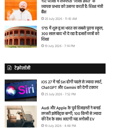
नीट परीक्षा में सफलता “शिक्षा क्रांति” के
व्यापक प्रभाव को उजागर करती है: शिक्षा मंत्री
बैंस
20 July 2026 - 11:43 AM
1715 में शुरू हुआ भारत का सबसे पुराना स्कूल,
300 साल बाद भी दे रहा है हजारों छात्रों को
शिक्षा
19 July 2026 - 7:14 PM
टेक्नोलॉजी
iOS 27 में नई Siri होगी पहले से ज्यादा स्मार्ट,
ChatGPT और Gemini को देगी टक्कर
25 July 2026 - 7:52 PM
Audi और Apple के पूर्व डिजाइनरों ने बनाई
लग्जरी इलेक्ट्रिक बग्गी, 100 किमी से ज्यादा
की रेंज के साथ आएगी यह अनोखी EV
19 July 2026 - 4:48 PM