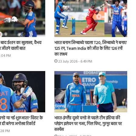
े बाद ईशान का खुलासा, वैभव
भारत बनाम जिम्बाब्वे पहला T20, जिम्बाब्वे ने बनाए
 जीतने वाली बात
125 रन, Team India को जीत के लिए 126 रनों
का लक्ष्य
2:04 PM
23 July 2026 - 6:49 PM
नडे या नई शुरुआत? विराट के
भारत-इंग्लैंड दूसरे वनडे से पहले टीम इंडिया की
 ही बनेगा अनोखा रिकॉर्ड
प्लेइंग इलेवन पर नजर, गिल फिट, गुरनूर बरार पर
सस्पेंस
4:28 PM