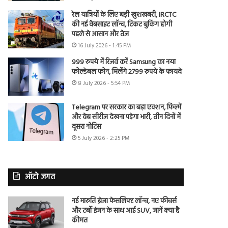
रेल यात्रियों के लिए बड़ी खुशखबरी, IRCTC
की नई वेबसाइट लॉन्च, टिकट बुकिंग होगी
पहले से आसान और तेज
16 July 2026 - 1:45 PM
999 रुपये में रिजर्व करें Samsung का नया
फोल्डेबल फोन, मिलेंगे 2799 रुपये के फायदे
8 July 2026 - 5:54 PM
Telegram पर सरकार का बड़ा एक्शन, फिल्में
और वेब सीरीज देखना पड़ेगा भारी, तीन दिनों में
दूसरा नोटिस
5 July 2026 - 2:25 PM
ऑटो जगत
नई मारुति ब्रेजा फेसलिफ्ट लॉन्च, नए फीचर्स
और टर्बो इंजन के साथ आई SUV, जानें क्या है
कीमत