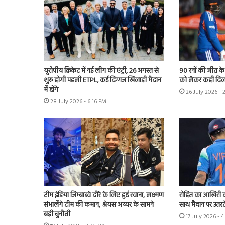
यूरोपीय क्रिकेट में नई लीग की एंट्री, 26 अगस्त से
90 रनों की जीत क
शुरू होगी पहली ETPL, कई दिग्गज खिलाड़ी मैदान
को लेकर कही दिल
में होंगे
26 July 2026 - 
28 July 2026 - 6:16 PM
टीम इंडिया जिम्बाब्वे दौरे के लिए हुई रवाना, लक्ष्मण
रोहित का आखिरी व
संभालेंगे टीम की कमान, श्रेयस अय्यर के सामने
साथ मैदान पर उतरते
बड़ी चुनौती
17 July 2026 - 