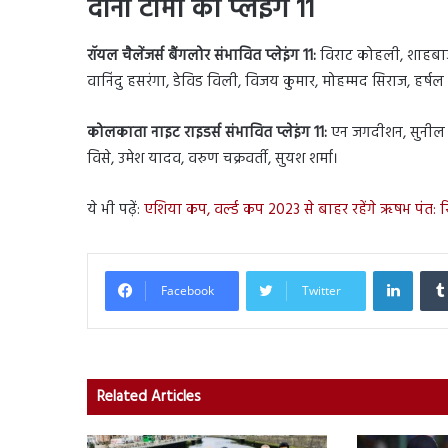
दोनों टीमों की प्लेइंग 11
रॉयल चैलेंजर्स बैंगलोर संभावित प्लेइंग 11:
विराट कोहली, शाहबाज अ
वानिंदु हसरंगा, डेविड विली, विजय कुमार, मोहम्मद सिराज, हर्षल
कोलकाता नाइट राइडर्स संभावित प्लेइंग 11:
एन जगदीशन, सुनील नरेन
विसे, उमेश यादव, वरुण चक्रवर्ती, सुयश शर्मा।
ये भी पढ़ें:
एशिया कप, वर्ल्ड कप 2023 से बाहर रहेंगे ऋषभ पंत: रि
Linked
Facebook
Twitter
Related Articles