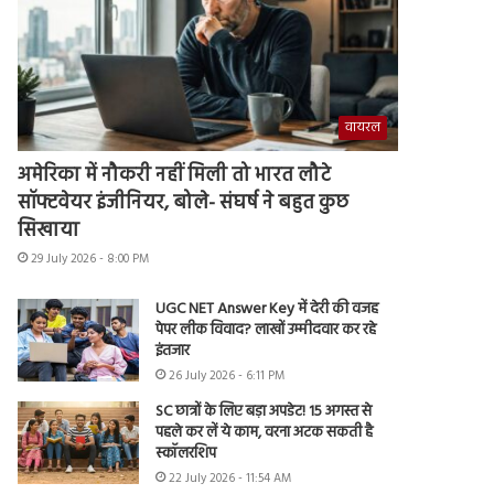
वायरल
अमेरिका में नौकरी नहीं मिली तो भारत लौटे
सॉफ्टवेयर इंजीनियर, बोले- संघर्ष ने बहुत कुछ
सिखाया
29 July 2026 - 8:00 PM
UGC NET Answer Key में देरी की वजह
पेपर लीक विवाद? लाखों उम्मीदवार कर रहे
इंतजार
26 July 2026 - 6:11 PM
SC छात्रों के लिए बड़ा अपडेट! 15 अगस्त से
पहले कर लें ये काम, वरना अटक सकती है
स्कॉलरशिप
22 July 2026 - 11:54 AM