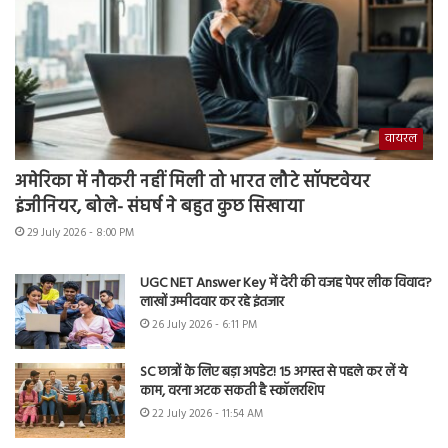
वायरल
अमेरिका में नौकरी नहीं मिली तो भारत लौटे सॉफ्टवेयर
इंजीनियर, बोले- संघर्ष ने बहुत कुछ सिखाया
29 July 2026 - 8:00 PM
UGC NET Answer Key में देरी की वजह पेपर लीक विवाद?
लाखों उम्मीदवार कर रहे इंतजार
26 July 2026 - 6:11 PM
SC छात्रों के लिए बड़ा अपडेट! 15 अगस्त से पहले कर लें ये
काम, वरना अटक सकती है स्कॉलरशिप
22 July 2026 - 11:54 AM