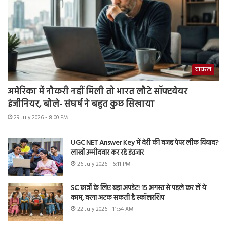
वायरल
अमेरिका में नौकरी नहीं मिली तो भारत लौटे सॉफ्टवेयर
इंजीनियर, बोले- संघर्ष ने बहुत कुछ सिखाया
29 July 2026 - 8:00 PM
UGC NET Answer Key में देरी की वजह पेपर लीक विवाद?
लाखों उम्मीदवार कर रहे इंतजार
26 July 2026 - 6:11 PM
SC छात्रों के लिए बड़ा अपडेट! 15 अगस्त से पहले कर लें ये
काम, वरना अटक सकती है स्कॉलरशिप
22 July 2026 - 11:54 AM