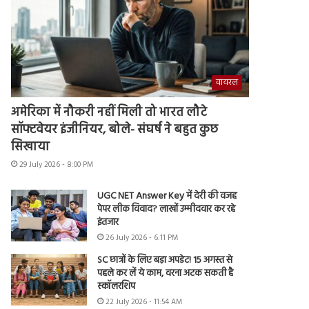
वायरल
अमेरिका में नौकरी नहीं मिली तो भारत लौटे
सॉफ्टवेयर इंजीनियर, बोले- संघर्ष ने बहुत कुछ
सिखाया
29 July 2026 - 8:00 PM
UGC NET Answer Key में देरी की वजह
पेपर लीक विवाद? लाखों उम्मीदवार कर रहे
इंतजार
26 July 2026 - 6:11 PM
SC छात्रों के लिए बड़ा अपडेट! 15 अगस्त से
पहले कर लें ये काम, वरना अटक सकती है
स्कॉलरशिप
22 July 2026 - 11:54 AM