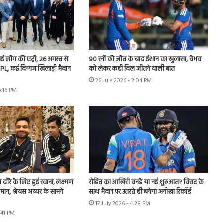
 नई लीग की एंट्री, 26 अगस्त से
90 रनों की जीत के बाद ईशान का खुलासा, वैभव
PL, कई दिग्गज खिलाड़ी मैदान
को लेकर कही दिल जीतने वाली बात
26 July 2026 - 2:04 PM
6:16 PM
वे दौरे के लिए हुई रवाना, लक्ष्मण
रोहित का आखिरी वनडे या नई शुरुआत? विराट के
मान, श्रेयस अय्यर के सामने
साथ मैदान पर उतरते ही बनेगा अनोखा रिकॉर्ड
17 July 2026 - 4:28 PM
3:41 PM