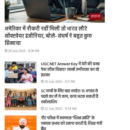
वायरल
अमेरिका में नौकरी नहीं मिली तो भारत लौटे
सॉफ्टवेयर इंजीनियर, बोले- संघर्ष ने बहुत कुछ
सिखाया
29 July 2026 - 8:00 PM
UGC NET Answer Key में देरी की वजह
पेपर लीक विवाद? लाखों उम्मीदवार कर रहे
इंतजार
26 July 2026 - 6:11 PM
SC छात्रों के लिए बड़ा अपडेट! 15 अगस्त से
पहले कर लें ये काम, वरना अटक सकती है
स्कॉलरशिप
22 July 2026 - 11:54 AM
नीट परीक्षा में सफलता “शिक्षा क्रांति” के
व्यापक प्रभाव को उजागर करती है: शिक्षा मंत्री
बैंस