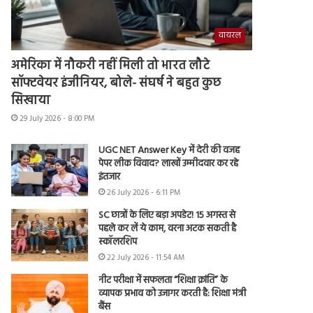
वायरल
अमेरिका में नौकरी नहीं मिली तो भारत लौटे
सॉफ्टवेयर इंजीनियर, बोले- संघर्ष ने बहुत कुछ
सिखाया
29 July 2026 - 8:00 PM
UGC NET Answer Key में देरी की वजह
पेपर लीक विवाद? लाखों उम्मीदवार कर रहे
इंतजार
26 July 2026 - 6:11 PM
SC छात्रों के लिए बड़ा अपडेट! 15 अगस्त से
पहले कर लें ये काम, वरना अटक सकती है
स्कॉलरशिप
22 July 2026 - 11:54 AM
नीट परीक्षा में सफलता “शिक्षा क्रांति” के
व्यापक प्रभाव को उजागर करती है: शिक्षा मंत्री
बैंस