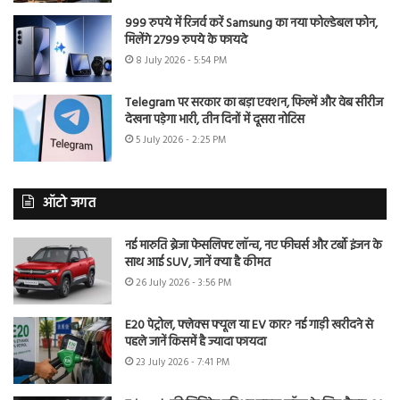
999 रुपये में रिजर्व करें Samsung का नया फोल्डेबल फोन,
मिलेंगे 2799 रुपये के फायदे
8 July 2026 - 5:54 PM
Telegram पर सरकार का बड़ा एक्शन, फिल्में और वेब सीरीज
देखना पड़ेगा भारी, तीन दिनों में दूसरा नोटिस
5 July 2026 - 2:25 PM
ऑटो जगत
नई मारुति ब्रेजा फेसलिफ्ट लॉन्च, नए फीचर्स और टर्बो इंजन के
साथ आई SUV, जानें क्या है कीमत
26 July 2026 - 3:56 PM
E20 पेट्रोल, फ्लेक्स फ्यूल या EV कार? नई गाड़ी खरीदने से
पहले जानें किसमें है ज्यादा फायदा
23 July 2026 - 7:41 PM