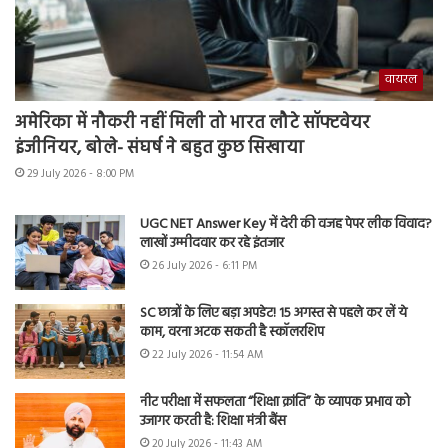
वायरल
अमेरिका में नौकरी नहीं मिली तो भारत लौटे सॉफ्टवेयर
इंजीनियर, बोले- संघर्ष ने बहुत कुछ सिखाया
29 July 2026 - 8:00 PM
UGC NET Answer Key में देरी की वजह पेपर लीक विवाद?
लाखों उम्मीदवार कर रहे इंतजार
26 July 2026 - 6:11 PM
SC छात्रों के लिए बड़ा अपडेट! 15 अगस्त से पहले कर लें ये
काम, वरना अटक सकती है स्कॉलरशिप
22 July 2026 - 11:54 AM
नीट परीक्षा में सफलता “शिक्षा क्रांति” के व्यापक प्रभाव को
उजागर करती है: शिक्षा मंत्री बैंस
20 July 2026 - 11:43 AM