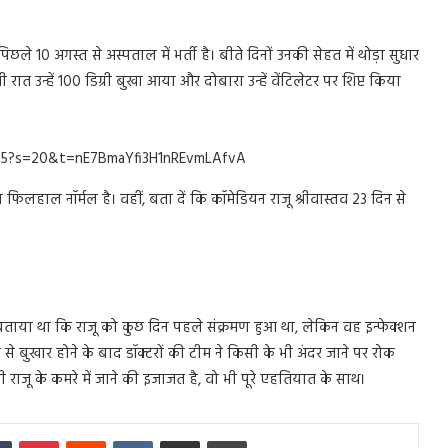
छले 10 अगस्त से अस्पताल में भर्ती है। बीते दिनों उनकी सेहत में थोड़ा सुधार
उन्हें 100 डिग्री बुखा आया और दोबारा उन्हें वेंटिलेटर पर शिप्ट किया
985?s=20&t=nE7BmaYfi3H1nREvmLAfvA
फिलहाल नॉर्मल है। वहीं, बता दें कि कॉमेडियन राजू श्रीवास्तव 23 दिन से
े बताया था कि राजू को कुछ दिन पहले संक्रमण हुआ था, लेकिन वह इन्फेक्शन
से बुखार होने के बाद डॉक्टरों की टीम ने किसी के भी अंदर जाने पर रोक
राजू के कमरे में जाने की इजाजत है, वो भी पूरे एहतियात के साथ।
In
Tumblr
Pinterest
Reddit
VKontakte
Share via Email
Print