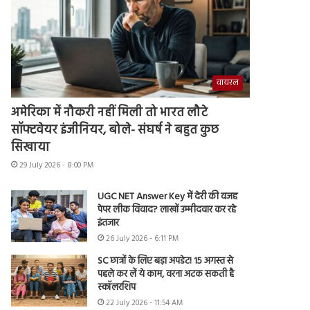
वायरल
अमेरिका में नौकरी नहीं मिली तो भारत लौटे
सॉफ्टवेयर इंजीनियर, बोले- संघर्ष ने बहुत कुछ
सिखाया
29 July 2026 - 8:00 PM
UGC NET Answer Key में देरी की वजह
पेपर लीक विवाद? लाखों उम्मीदवार कर रहे
इंतजार
26 July 2026 - 6:11 PM
SC छात्रों के लिए बड़ा अपडेट! 15 अगस्त से
पहले कर लें ये काम, वरना अटक सकती है
स्कॉलरशिप
22 July 2026 - 11:54 AM