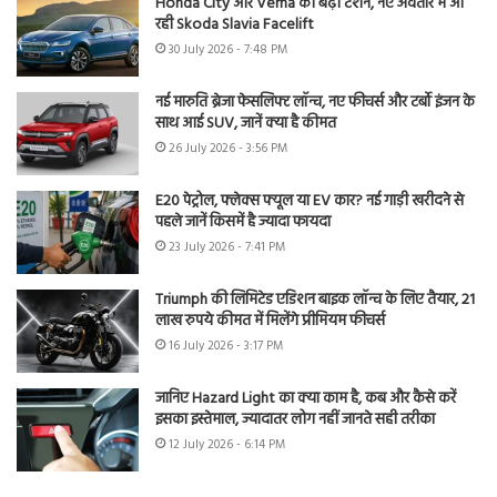
Honda City और Verna की बढ़ी टेंशन, नए अवतार में आ
रही Skoda Slavia Facelift
30 July 2026 - 7:48 PM
नई मारुति ब्रेजा फेसलिफ्ट लॉन्च, नए फीचर्स और टर्बो इंजन के
साथ आई SUV, जानें क्या है कीमत
26 July 2026 - 3:56 PM
E20 पेट्रोल, फ्लेक्स फ्यूल या EV कार? नई गाड़ी खरीदने से
पहले जानें किसमें है ज्यादा फायदा
23 July 2026 - 7:41 PM
Triumph की लिमिटेड एडिशन बाइक लॉन्च के लिए तैयार, 21
लाख रुपये कीमत में मिलेंगे प्रीमियम फीचर्स
16 July 2026 - 3:17 PM
जानिए Hazard Light का क्या काम है, कब और कैसे करें
इसका इस्तेमाल, ज्यादातर लोग नहीं जानते सही तरीका
12 July 2026 - 6:14 PM