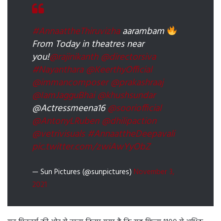
#AnnaattheThiruvizha
aarambam
From Today in theatres near
you!
@rajinikanth
@directorsiva
#Nayanthara
@KeerthyOfficial
@immancomposer
@prakashraaj
@IamJagguBhai
@khushsundar
@Actressmeena16
@sooriofficial
@AntonyLRuben
@dhilipaction
@vetrivisuals
#AnnaattheDeepavali
pic.twitter.com/zwiAwYyObZ
— Sun Pictures (@sunpictures)
November 3,
2021