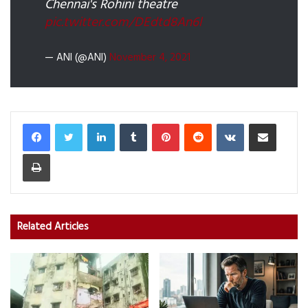
Chennai's Rohini theatre
pic.twitter.com/DEdtd8An6l
— ANI (@ANI)
November 4, 2021
LinkedIn
Tumblr
Pinterest
Reddit
VKontakte
Share via Email
Print
Related Articles