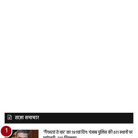
ताज़ा समाचार
‘गैंगस्टरां ते वार’ का 191वां दिन: पंजाब पुलिस की 611 स्थानों पर