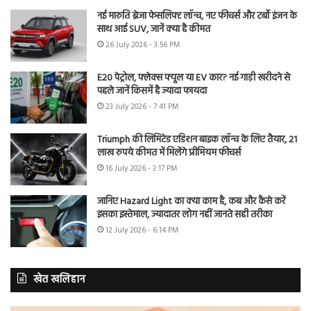
नई मारुति ब्रेजा फेसलिफ्ट लॉन्च, नए फीचर्स और टर्बो इंजन के
साथ आई SUV, जानें क्या है कीमत
26 July 2026 - 3:56 PM
E20 पेट्रोल, फ्लेक्स फ्यूल या EV कार? नई गाड़ी खरीदने से
पहले जानें किसमें है ज्यादा फायदा
23 July 2026 - 7:41 PM
Triumph की लिमिटेड एडिशन बाइक लॉन्च के लिए तैयार, 21
लाख रुपये कीमत में मिलेंगे प्रीमियम फीचर्स
16 July 2026 - 3:17 PM
जानिए Hazard Light का क्या काम है, कब और कैसे करें
इसका इस्तेमाल, ज्यादातर लोग नहीं जानते सही तरीका
12 July 2026 - 6:14 PM
खेत खलिहान