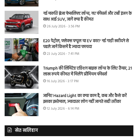
नई मारुति ब्रेजा फेसलिफ्ट लॉन्च, नए फीचर्स और टर्बो इंजन के
साथ आई SUV, जानें क्या है कीमत
26 July 2026 - 3:56 PM
E20 पेट्रोल, फ्लेक्स फ्यूल या EV कार? नई गाड़ी खरीदने से
पहले जानें किसमें है ज्यादा फायदा
23 July 2026 - 7:41 PM
Triumph की लिमिटेड एडिशन बाइक लॉन्च के लिए तैयार, 21
लाख रुपये कीमत में मिलेंगे प्रीमियम फीचर्स
16 July 2026 - 3:17 PM
जानिए Hazard Light का क्या काम है, कब और कैसे करें
इसका इस्तेमाल, ज्यादातर लोग नहीं जानते सही तरीका
12 July 2026 - 6:14 PM
खेत खलिहान