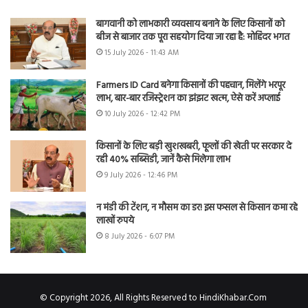
बागवानी को लाभकारी व्यवसाय बनाने के लिए किसानों को
बीज से बाजार तक पूरा सहयोग दिया जा रहा है: मोहिंदर भगत
15 July 2026 - 11:43 AM
Farmers ID Card बनेगा किसानों की पहचान, मिलेंगे भरपूर
लाभ, बार-बार रजिस्ट्रेशन का झंझट खत्म, ऐसे करें अप्लाई
10 July 2026 - 12:42 PM
किसानों के लिए बड़ी खुशखबरी, फूलों की खेती पर सरकार दे
रही 40% सब्सिडी, जानें कैसे मिलेगा लाभ
9 July 2026 - 12:46 PM
न मंडी की टेंशन, न मौसम का डर! इस फसल से किसान कमा रहे
लाखों रुपये
8 July 2026 - 6:07 PM
© Copyright 2026, All Rights Reserved to HindiKhabar.Com