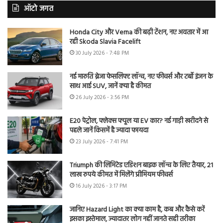
ऑटो जगत
Honda City और Verna की बढ़ी टेंशन, नए अवतार में आ
रही Skoda Slavia Facelift
30 July 2026 - 7:48 PM
नई मारुति ब्रेजा फेसलिफ्ट लॉन्च, नए फीचर्स और टर्बो इंजन के
साथ आई SUV, जानें क्या है कीमत
26 July 2026 - 3:56 PM
E20 पेट्रोल, फ्लेक्स फ्यूल या EV कार? नई गाड़ी खरीदने से
पहले जानें किसमें है ज्यादा फायदा
23 July 2026 - 7:41 PM
Triumph की लिमिटेड एडिशन बाइक लॉन्च के लिए तैयार, 21
लाख रुपये कीमत में मिलेंगे प्रीमियम फीचर्स
16 July 2026 - 3:17 PM
जानिए Hazard Light का क्या काम है, कब और कैसे करें
इसका इस्तेमाल, ज्यादातर लोग नहीं जानते सही तरीका