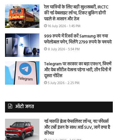
रेल यात्रियों के लिए बड़ी खुशखबरी, IRCTC
की नई वेबसाइट लॉन्च, टिकट बुकिंग होगी
पहले से आसान और तेज
16 July 2026 - 1:45 PM
999 रुपये में रिजर्व करें Samsung का नया
फोल्डेबल फोन, मिलेंगे 2799 रुपये के फायदे
8 July 2026 - 5:54 PM
Telegram पर सरकार का बड़ा एक्शन, फिल्में
और वेब सीरीज देखना पड़ेगा भारी, तीन दिनों में
दूसरा नोटिस
5 July 2026 - 2:25 PM
ऑटो जगत
नई मारुति ब्रेजा फेसलिफ्ट लॉन्च, नए फीचर्स
और टर्बो इंजन के साथ आई SUV, जानें क्या है
कीमत