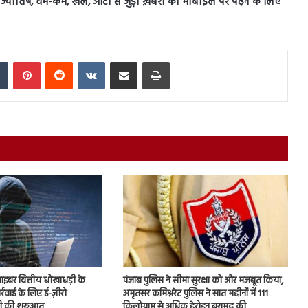
स, ज्योतिष, धर्म-कर्म, खेल, ऑटो से जुड़ी ख़बरों को मोबाइल पर पढ़ने के लिए
In
Tumblr
Pinterest
Reddit
VKontakte
Share via Email
Print
 साइबर वित्तीय धोखाधड़ी के
पंजाब पुलिस ने सीमा सुरक्षा को और मजबूत किया,
ार्रवाई के लिए ई-ज़ीरो
अमृतसर कमिश्नरेट पुलिस ने सात महीनों में 111
 की शुरुआत
किलोग्राम से अधिक हेरोइन बरामद की