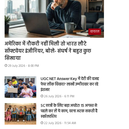
वायरल
अमेरिका में नौकरी नहीं मिली तो भारत लौटे
सॉफ्टवेयर इंजीनियर, बोले- संघर्ष ने बहुत कुछ
सिखाया
29 July 2026 - 8:00 PM
UGC NET Answer Key में देरी की वजह
पेपर लीक विवाद? लाखों उम्मीदवार कर रहे
इंतजार
26 July 2026 - 6:11 PM
SC छात्रों के लिए बड़ा अपडेट! 15 अगस्त से
पहले कर लें ये काम, वरना अटक सकती है
स्कॉलरशिप
22 July 2026 - 11:54 AM