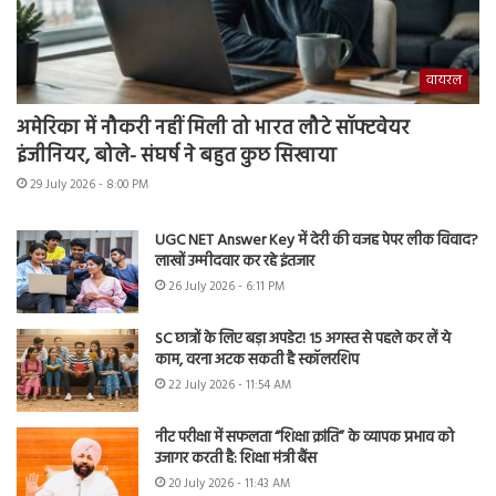
वायरल
अमेरिका में नौकरी नहीं मिली तो भारत लौटे सॉफ्टवेयर
इंजीनियर, बोले- संघर्ष ने बहुत कुछ सिखाया
29 July 2026 - 8:00 PM
UGC NET Answer Key में देरी की वजह पेपर लीक विवाद?
लाखों उम्मीदवार कर रहे इंतजार
26 July 2026 - 6:11 PM
SC छात्रों के लिए बड़ा अपडेट! 15 अगस्त से पहले कर लें ये
काम, वरना अटक सकती है स्कॉलरशिप
22 July 2026 - 11:54 AM
नीट परीक्षा में सफलता “शिक्षा क्रांति” के व्यापक प्रभाव को
उजागर करती है: शिक्षा मंत्री बैंस
20 July 2026 - 11:43 AM