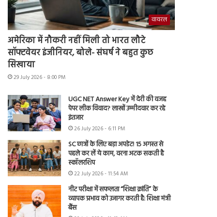
वायरल
अमेरिका में नौकरी नहीं मिली तो भारत लौटे
सॉफ्टवेयर इंजीनियर, बोले- संघर्ष ने बहुत कुछ
सिखाया
29 July 2026 - 8:00 PM
UGC NET Answer Key में देरी की वजह
पेपर लीक विवाद? लाखों उम्मीदवार कर रहे
इंतजार
26 July 2026 - 6:11 PM
SC छात्रों के लिए बड़ा अपडेट! 15 अगस्त से
पहले कर लें ये काम, वरना अटक सकती है
स्कॉलरशिप
22 July 2026 - 11:54 AM
नीट परीक्षा में सफलता “शिक्षा क्रांति” के
व्यापक प्रभाव को उजागर करती है: शिक्षा मंत्री
बैंस