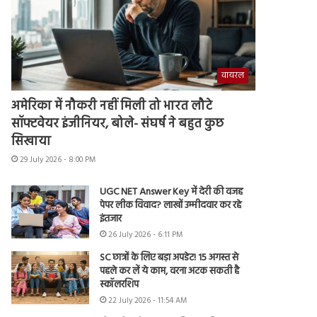
वायरल
अमेरिका में नौकरी नहीं मिली तो भारत लौटे
सॉफ्टवेयर इंजीनियर, बोले- संघर्ष ने बहुत कुछ
सिखाया
29 July 2026 - 8:00 PM
UGC NET Answer Key में देरी की वजह
पेपर लीक विवाद? लाखों उम्मीदवार कर रहे
इंतजार
26 July 2026 - 6:11 PM
SC छात्रों के लिए बड़ा अपडेट! 15 अगस्त से
पहले कर लें ये काम, वरना अटक सकती है
स्कॉलरशिप
22 July 2026 - 11:54 AM