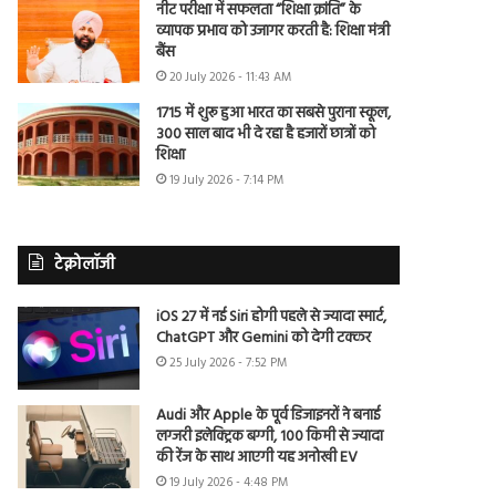
नीट परीक्षा में सफलता “शिक्षा क्रांति” के
व्यापक प्रभाव को उजागर करती है: शिक्षा मंत्री
बैंस
20 July 2026 - 11:43 AM
1715 में शुरू हुआ भारत का सबसे पुराना स्कूल,
300 साल बाद भी दे रहा है हजारों छात्रों को
शिक्षा
19 July 2026 - 7:14 PM
टेक्नोलॉजी
iOS 27 में नई Siri होगी पहले से ज्यादा स्मार्ट,
ChatGPT और Gemini को देगी टक्कर
25 July 2026 - 7:52 PM
Audi और Apple के पूर्व डिजाइनरों ने बनाई
लग्जरी इलेक्ट्रिक बग्गी, 100 किमी से ज्यादा
की रेंज के साथ आएगी यह अनोखी EV
19 July 2026 - 4:48 PM