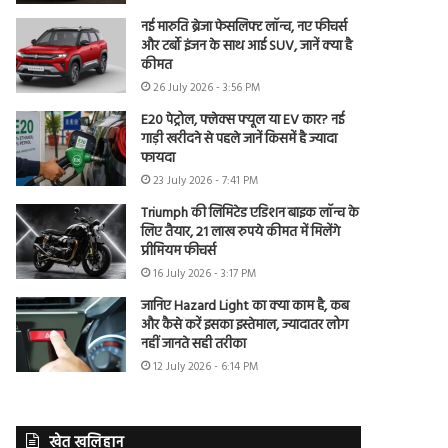
नई मारुति ब्रेजा फेसलिफ्ट लॉन्च, नए फीचर्स
और टर्बो इंजन के साथ आई SUV, जानें क्या है
कीमत
26 July 2026 - 3:56 PM
E20 पेट्रोल, फ्लेक्स फ्यूल या EV कार? नई
गाड़ी खरीदने से पहले जानें किसमें है ज्यादा
फायदा
23 July 2026 - 7:41 PM
Triumph की लिमिटेड एडिशन बाइक लॉन्च के
लिए तैयार, 21 लाख रुपये कीमत में मिलेंगे
प्रीमियम फीचर्स
16 July 2026 - 3:17 PM
जानिए Hazard Light का क्या काम है, कब
और कैसे करें इसका इस्तेमाल, ज्यादातर लोग
नहीं जानते सही तरीका
12 July 2026 - 6:14 PM
खेत खलिहान