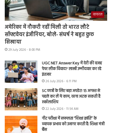
वायरल
अमेरिका में नौकरी नहीं मिली तो भारत लौटे
सॉफ्टवेयर इंजीनियर, बोले- संघर्ष ने बहुत कुछ
सिखाया
29 July 2026 - 8:00 PM
UGC NET Answer Key में देरी की वजह
पेपर लीक विवाद? लाखों उम्मीदवार कर रहे
इंतजार
26 July 2026 - 6:11 PM
SC छात्रों के लिए बड़ा अपडेट! 15 अगस्त से
पहले कर लें ये काम, वरना अटक सकती है
स्कॉलरशिप
22 July 2026 - 11:54 AM
नीट परीक्षा में सफलता “शिक्षा क्रांति” के
व्यापक प्रभाव को उजागर करती है: शिक्षा मंत्री
बैंस