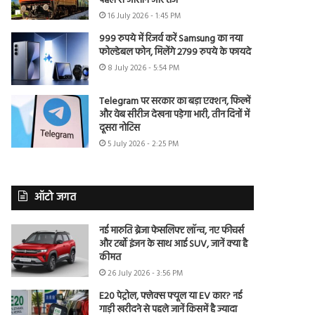
पहले से आसान और तेज
16 July 2026 - 1:45 PM
999 रुपये में रिजर्व करें Samsung का नया
फोल्डेबल फोन, मिलेंगे 2799 रुपये के फायदे
8 July 2026 - 5:54 PM
Telegram पर सरकार का बड़ा एक्शन, फिल्में
और वेब सीरीज देखना पड़ेगा भारी, तीन दिनों में
दूसरा नोटिस
5 July 2026 - 2:25 PM
ऑटो जगत
नई मारुति ब्रेजा फेसलिफ्ट लॉन्च, नए फीचर्स
और टर्बो इंजन के साथ आई SUV, जानें क्या है
कीमत
26 July 2026 - 3:56 PM
E20 पेट्रोल, फ्लेक्स फ्यूल या EV कार? नई
गाड़ी खरीदने से पहले जानें किसमें है ज्यादा