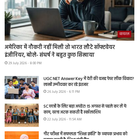
वायरल
अमेरिका में नौकरी नहीं मिली तो भारत लौटे सॉफ्टवेयर
इंजीनियर, बोले- संघर्ष ने बहुत कुछ सिखाया
29 July 2026 - 8:00 PM
UGC NET Answer Key में देरी की वजह पेपर लीक विवाद?
लाखों उम्मीदवार कर रहे इंतजार
26 July 2026 - 6:11 PM
SC छात्रों के लिए बड़ा अपडेट! 15 अगस्त से पहले कर लें ये
काम, वरना अटक सकती है स्कॉलरशिप
22 July 2026 - 11:54 AM
नीट परीक्षा में सफलता “शिक्षा क्रांति” के व्यापक प्रभाव को