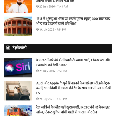
उजागर करती है: शिक्षा मंत्री बैंस
20 July 2026 - 11:43 AM
1715 में शुरू हुआ भारत का सबसे पुराना स्कूल, 300 साल बाद
भी दे रहा है हजारों छात्रों को शिक्षा
19 July 2026 - 7:14 PM
टेक्नोलॉजी
iOS 27 में नई Siri होगी पहले से ज्यादा स्मार्ट, ChatGPT और
Gemini को देगी टक्कर
25 July 2026 - 7:52 PM
Audi और Apple के पूर्व डिजाइनरों ने बनाई लग्जरी इलेक्ट्रिक
बग्गी, 100 किमी से ज्यादा की रेंज के साथ आएगी यह अनोखी
EV
19 July 2026 - 4:48 PM
रेल यात्रियों के लिए बड़ी खुशखबरी, IRCTC की नई वेबसाइट
लॉन्च, टिकट बुकिंग होगी पहले से आसान और तेज